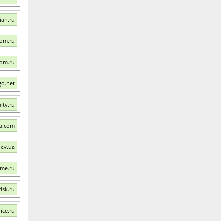
ian.ru
com.ru
dom.ru
go.net
lty.ru
ua.com
iev.ua
me.ru
dsk.ru
ice.ru