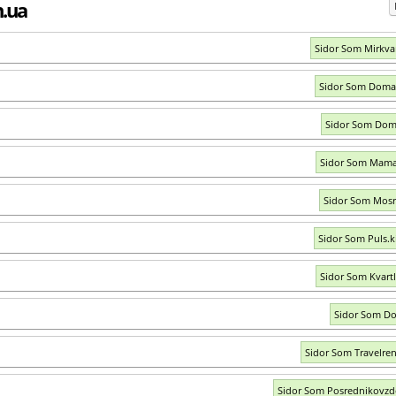
.ua
Sidor Som Mirkvar
Sidor Som Doma
Sidor Som Dom
Sidor Som Mama
Sidor Som Mosri
Sidor Som Puls.k
Sidor Som Kvartl
Sidor Som D
Sidor Som Travelre
Sidor Som Posrednikovzd