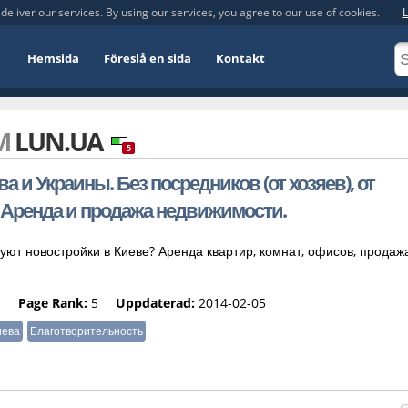
deliver our services. By using our services, you agree to our use of cookies.
L
Hemsida
Föreslå en sida
Kontakt
OM
LUN.UA
5
 и Украины. Без посредников (от хозяев), от
. Аренда и продажа недвижимости.
ют новостройки в Киеве? Аренда квартир, комнат, офисов, продаж
%
Page Rank:
5
Uppdaterad:
2014-02-05
иева
Благотворительность