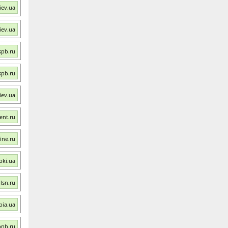
iev.ua
iev.ua
spb.ru
spb.ru
iev.ua
ent.ru
ine.ru
bki.ua
lsn.ru
pia.ua
bnb.ru