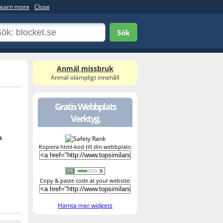
earn more
Close
Sök
Anmäl missbruk
Anmäl olämpligt innehåll
Gratis Webbplats
Verktyg.
а
Kopiera html-kod till din webbplats:
Copy & paste code at your website:
Hämta mer widgets