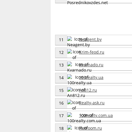
Neagent.by
11
Krim-feod.ru
12
Kvarnado.ru
13
100realty.ua
14
An812.ru
15
Realty-ask.ru
16
100realty.com.ua
17
Flatroom.ru
18