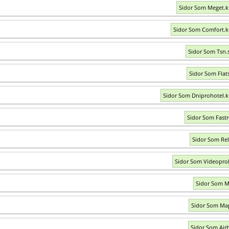
Sidor Som Meget.k
Sidor Som Comfort.k
Sidor Som Tsn.
Sidor Som Flat
Sidor Som Dniprohotel.k
Sidor Som Fastr
Sidor Som Rel
Sidor Som Videopro
Sidor Som M
Sidor Som Ma
Sidor Som Air