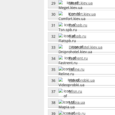
Meget.kiev.ua
29
Comfort.kiev.ua
30
Tsn.spb.ru
31
Flatspb.ru
32
Dniprohotel.kiev.ua
33
Fastrent.ru
34
Reline.ru
35
Videoprobki.ua
36
Mlsn.ru
37
Mapia.ua
38
Airbnb.ru
39