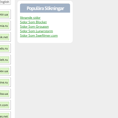
English
Populära Sökningar
tir.ua
liknande sidor
Sidor Som Blocket
nia.ru
Sidor Som Groupon
Sidor Som Lunarstorm
Sidor Som Swefilmer.com
ik.net
du.ru
elt.ru
iev.ua
ine.ru
oba.ua
nt.com
es.net