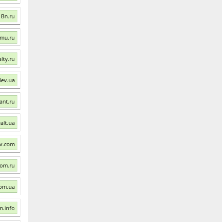
 Bn.ru
smu.ru
lty.ru
iev.ua
ant.ru
alt.ua
ev.com
dom.ru
com.ua
m.info