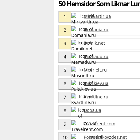
50 Hemsidor Som Liknar Lun
Mirkvartir.ua
1
Domania.ru
2
Domik.net
3
Mamadu.ru
4
Mosrielt.ru
5
Puls.kiev.ua
6
Kvartline.ru
7
Doba.ua
8
Travelrent.com
9
Posrednikovzdes.net
10