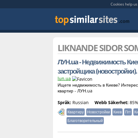
Cookies help us 
LIKNANDE SIDOR S
ЛУН.ua - Недвижимость Киева
застройщика (новостройки)
lun.ua
Ищете недвижимость в Киеве? Интересу
квартир - ЛУН.ua
Språk:
Russian
Webb Säkerhet:
85
Квартиру
Новостройки
Киев
Пгт
К
Благотворительный