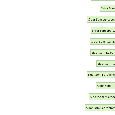
Sidor Som
Sidor Som Lenspec
Sidor Som Spbrea
Sidor Som Realt.k
Sidor Som Kvartir
Sidor Som Re
Sidor Som Forumki
Sidor Som 1
Sidor Som Miete.
Sidor Som Centrinfor