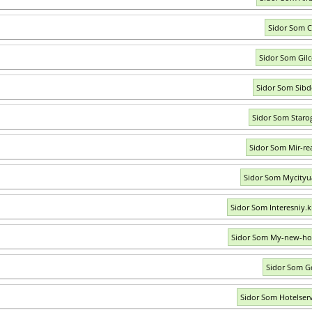
Sidor Som C
Sidor Som Gil
Sidor Som Sib
Sidor Som Staro
Sidor Som Mir-rea
Sidor Som Mycity
Sidor Som Interesniy.k
Sidor Som My-new-ho
Sidor Som G
Sidor Som Hotelserv