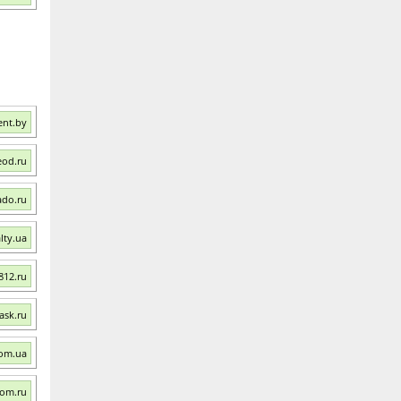
ent.by
eod.ru
ado.ru
lty.ua
812.ru
ask.ru
com.ua
oom.ru