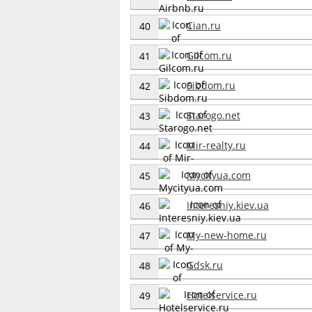
Cian.ru
40
Gilcom.ru
41
Sibdom.ru
42
Starogo.net
43
Mir-realty.ru
44
Mycityua.com
45
Interesniy.kiev.ua
46
My-new-home.ru
47
Gdsk.ru
48
Hotelservice.ru
49