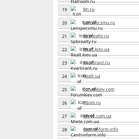
Bn.ru
19
Lenspecsmu.ru
20
Spbrealty.ru
21
Realt.kiev.ua
22
Kvartirant.ru
23
Realt.ua
24
Forumkiev.com
25
1dom.ru
26
Miete.com.ua
27
Centrinform.info
28