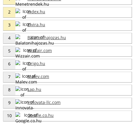
Index.hu
2
Elvira.hu
3
Balatonihajozas.hu
4
Wizzair.com
5
Origo.hu
6
Malev.com
7
Lap.hu
8
Innovata-llc.com
9
Google.co.hu
10