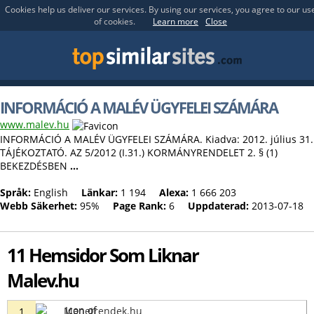
Cookies help us deliver our services. By using our services, you agree to our us
of cookies.
Learn more
Close
INFORMÁCIÓ A MALÉV ÜGYFELEI SZÁMÁRA
www.malev.hu
INFORMÁCIÓ A MALÉV ÜGYFELEI SZÁMÁRA. Kiadva: 2012. július 31.
TÁJÉKOZTATÓ. AZ 5/2012 (I.31.) KORMÁNYRENDELET 2. § (1)
BEKEZDÉSBEN
...
Språk:
English
Länkar:
1 194
Alexa:
1 666 203
Webb Säkerhet:
95%
Page Rank:
6
Uppdaterad:
2013-07-18
11 Hemsidor Som Liknar
Malev.hu
Menetrendek.hu
1