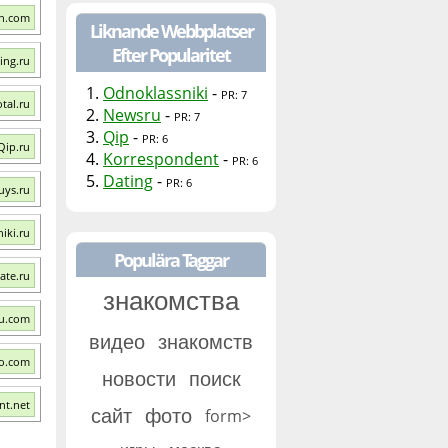
ch.com
Liknande Webbplatser
Efter Popularitet
ing.ru
1.
Odnoklassniki
-
PR: 7
tal.ru
2.
Newsru
-
PR: 7
3.
Qip
-
PR: 6
Qip.ru
4.
Korrespondent
-
PR: 6
5.
Dating
-
PR: 6
uys.ru
iki.ru
Populära Taggar
ate.ru
знакомства
u.com
видео
знакомств
ko.com
новости
поиск
nt.net
сайт
фото
form>