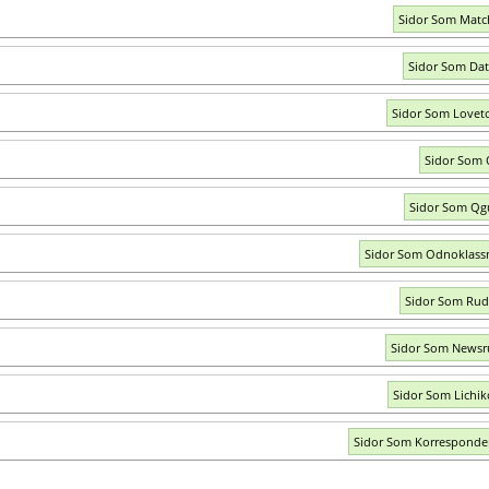
Sidor Som Mat
Sidor Som Dat
Sidor Som Loveto
Sidor Som 
Sidor Som Qg
Sidor Som Odnoklassn
Sidor Som Rud
Sidor Som Newsr
Sidor Som Lichi
Sidor Som Korresponde