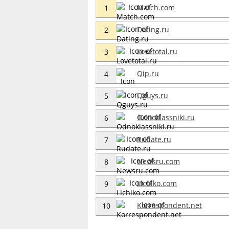
Match.com
1
Dating.ru
2
Lovetotal.ru
3
Qip.ru
4
Qguys.ru
5
Odnoklassniki.ru
6
Rudate.ru
7
Newsru.com
8
Lichiko.com
9
Korrespondent.net
10