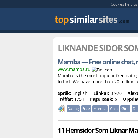
Cookies help us 
LIKNANDE SIDOR S
Mamba — Free online chat, n
www.mamba.ru
Mamba is the most popular free dating 
to flirt. We have more than 20 million 
Språk:
English
Länkar:
3 970
Alex
Träffar:
1754
Page Rank:
6
Uppdat
Dating
Free
Mamba
Chat
Girls
Da
11 Hemsidor Som Liknar M