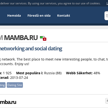
deliver our services. By using our services, you agree to our use of cookies.
L
Hemsida
Föreslå en sida
Kontakt
OM
MAMBA.RU
6
etworking and social dating
network. The best place to meet new interesting people, to chat, t
accounts. Enjoy us!
a:
1 925
Mest populära i:
Russia (88)
Webb Säkerhet:
48%
erad:
2013-07-24
ting
Dating Site
amba.ru