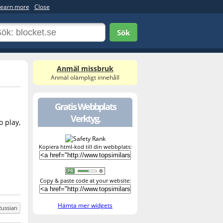
earn more
Close
Sök
Anmäl missbruk
Anmäl olämpligt innehåll
Gratis Webbplats
Verktyg.
o play,
Kopiera html-kod till din webbplats:
Copy & paste code at your website:
Hämta mer widgets
Russian