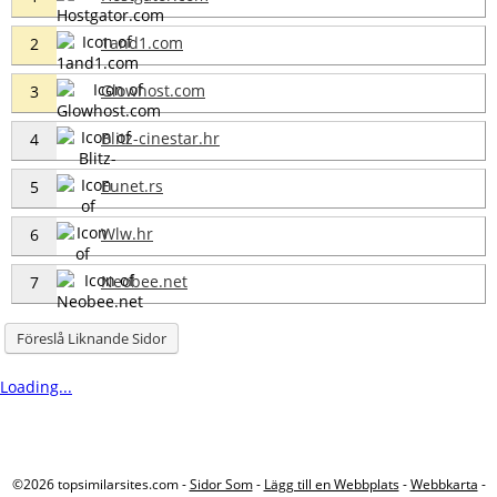
1and1.com
2
Glowhost.com
3
Blitz-cinestar.hr
4
Eunet.rs
5
Wlw.hr
6
Neobee.net
7
Föreslå Liknande Sidor
Loading...
©2026 topsimilarsites.com -
Sidor Som
-
Lägg till en Webbplats
-
Webbkarta
-