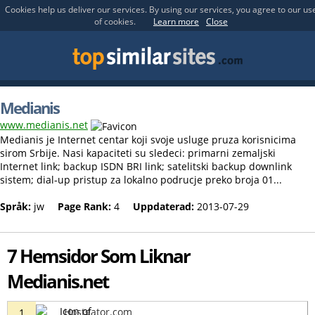
Cookies help us deliver our services. By using our services, you agree to our us
of cookies.
Learn more
Close
Medianis
www.medianis.net
Medianis je Internet centar koji svoje usluge pruza korisnicima
sirom Srbije. Nasi kapaciteti su sledeci: primarni zemaljski
Internet link; backup ISDN BRI link; satelitski backup downlink
sistem; dial-up pristup za lokalno podrucje preko broja 01...
Språk:
jw
Page Rank:
4
Uppdaterad:
2013-07-29
7 Hemsidor Som Liknar
Medianis.net
Hostgator.com
1