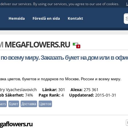
deliver our services. By using our services, you agree to our use of cookies.
L
Hemsida
Föreslå en sida
Kontakt
OM
MEGAFLOWERS.RU
4
по всему миру. Заказать букет на дом или в офис
вка цветов, букетов и подарков по Москве, России и всему миру.
ry Vyacheslavovich
Länkar:
301
Alexa:
275 361
b Säkerhet:
74%
Page Rank:
4
Uppdaterad:
2015-01-31
wers
Букет
Доставка
Цветов
gaflowers.ru