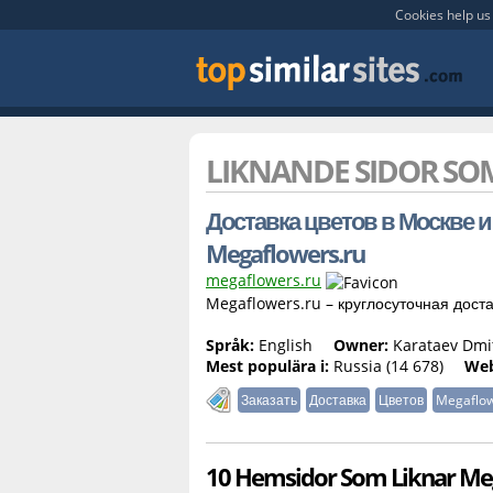
Cookies help us 
LIKNANDE SIDOR S
Доставка цветов в Москве и 
Megaflowers.ru
megaflowers.ru
Megaflowers.ru – круглосуточная доста
Språk:
English
Owner:
Karataev Dmit
Mest populära i:
Russia (14 678)
Web
Заказать
Доставка
Цветов
Megaflo
10 Hemsidor Som Liknar Me