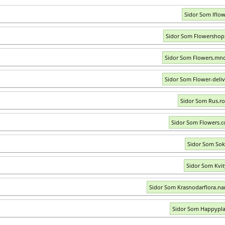
Sidor Som Iflow
Sidor Som Flowershop
Sidor Som Flowers.mn
Sidor Som Flower-deliv
Sidor Som Rus.ro
Sidor Som Flowers.
Sidor Som So
Sidor Som Kvi
Sidor Som Krasnodarflora.na
Sidor Som Happypla