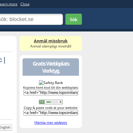
earn more
Close
Sök
Anmäl missbruk
Anmäl olämpligt innehåll
 |
Gratis Webbplats
Verktyg.
Kopiera html-kod till din webbplats:
Copy & paste code at your website:
Hämta mer widgets
English