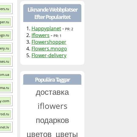
Liknande Webbplatser
ers.ru
Efter Popularitet
per.ru
1.
Happyplanet
-
PR: 2
2.
Iflowers
-
ogo.ru
PR: 1
3.
Flowershopper
4.
Flowers.mnogo
ery.ru
5.
Flower-delivery
ses.ru
com.ua
Populära Taggar
kma.ru
доставка
ty.com
iflowers
rod.ru
подарков
net.lv
цветов
цветы