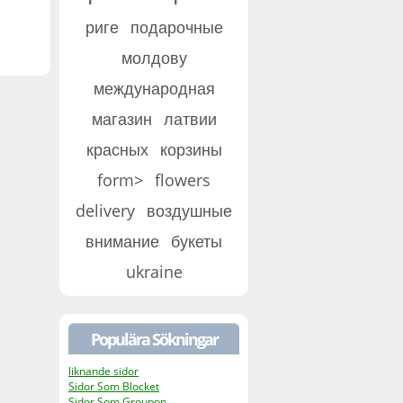
риге
подарочные
молдову
международная
магазин
латвии
красных
корзины
form>
flowers
delivery
воздушные
внимание
букеты
ukraine
Populära Sökningar
liknande sidor
Sidor Som Blocket
Sidor Som Groupon