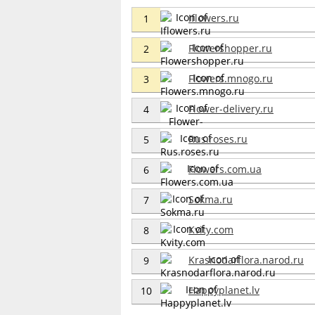
Iflowers.ru
1
Flowershopper.ru
2
Flowers.mnogo.ru
3
Flower-delivery.ru
4
Rus.roses.ru
5
Flowers.com.ua
6
Sokma.ru
7
Kvity.com
8
Krasnodarflora.narod.ru
9
Happyplanet.lv
10