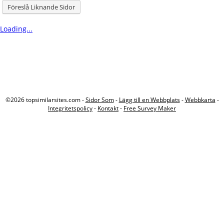
Föreslå Liknande Sidor
Loading...
©2026 topsimilarsites.com -
Sidor Som
-
Lägg till en Webbplats
-
Webbkarta
-
Integritetspolicy
-
Kontakt
-
Free Survey Maker