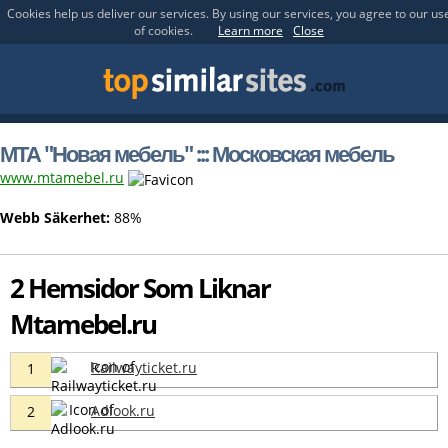
Cookies help us deliver our services. By using our services, you agree to our us
of cookies.
Learn more
Close
МТА "Новая мебель" ::: Московская мебель
www.mtamebel.ru
Webb Säkerhet:
88%
2 Hemsidor Som Liknar
Mtamebel.ru
Railwayticket.ru
1
Adlook.ru
2