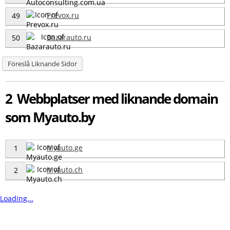
Prevox.ru
49
Bazarauto.ru
50
Föreslå Liknande Sidor
2 Webbplatser med liknande domain
som Myauto.by
Myauto.ge
1
Myauto.ch
2
Loading...