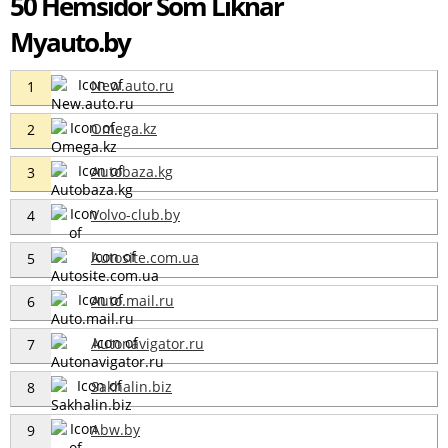
50 Hemsidor Som Liknar
Myauto.by
New.auto.ru
1
Omega.kz
2
Autobaza.kg
3
Volvo-club.by
4
Autosite.com.ua
5
Auto.mail.ru
6
Autonavigator.ru
7
Sakhalin.biz
8
Abw.by
9