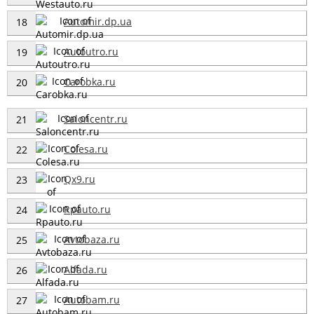
Automir.dp.ua
18
Autoutro.ru
19
Carobka.ru
20
Saloncentr.ru
21
Colesa.ru
22
Qx9.ru
23
Rpauto.ru
24
Avtobaza.ru
25
Alfada.ru
26
Autobam.ru
27