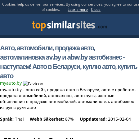
Cookies help us deliver our services. By using our services, you agree to our us
of cookies.
Learn more
Close
Авто, автомобили, продажа авто,
автомалиновка av.by и abw.by автобизнес -
наступаем! Авто в Беларуси, куплю авто, купить
авто
myauto.by
myauto.by - авто сайт, продажа авто в Беларуси, авто с пробегом,
продажа автомобилей, автосалоны, автохаусы, частные
объявления о продаже автомобилей, автомалиновка, автобизнес
из рук в руки авто
Språk:
Thai
Webb Säkerhet:
87%
Uppdaterad:
2015-02-04