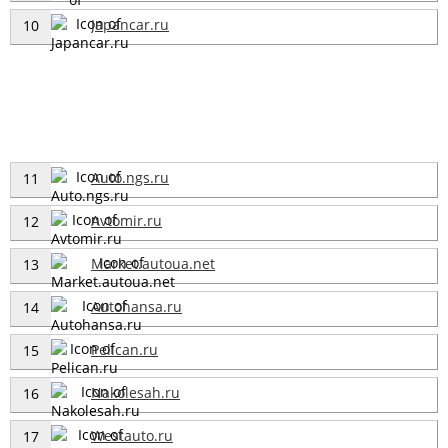
Japancar.ru
10
Auto.ngs.ru
11
Avtomir.ru
12
Market.autoua.net
13
Autohansa.ru
14
Pelican.ru
15
Nakolesah.ru
16
Westauto.ru
17