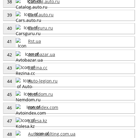
Catalog.auto.ru
38
Cars.auto.ru
39
Carsguru.ru
40
Rst.ua
41
Avtobazar.ua
42
Rezina.cc
43
Auto-legion.ru
44
Nemdom.ru
45
Avtoindex.com
46
Kolesa.kz
47
Autoconsulting.com.ua
48