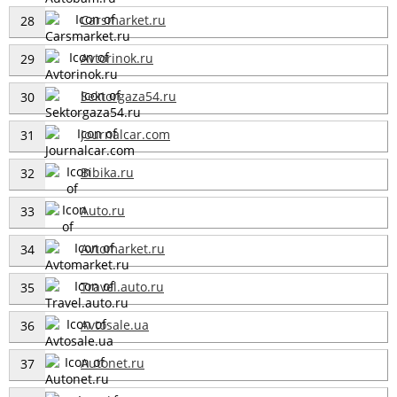
Carsmarket.ru
28
Avtorinok.ru
29
Sektorgaza54.ru
30
Journalcar.com
31
Bibika.ru
32
Auto.ru
33
Avtomarket.ru
34
Travel.auto.ru
35
Avtosale.ua
36
Autonet.ru
37