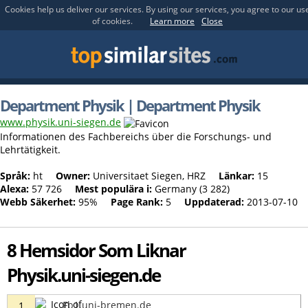
Cookies help us deliver our services. By using our services, you agree to our us
of cookies.
Learn more
Close
Department Physik | Department Physik
www.physik.uni-siegen.de
Informationen des Fachbereichs über die Forschungs- und
Lehrtätigkeit.
Språk:
ht
Owner:
Universitaet Siegen, HRZ
Länkar:
15
Alexa:
57 726
Mest populära i:
Germany (3 282)
Webb Säkerhet:
95%
Page Rank:
5
Uppdaterad:
2013-07-10
8 Hemsidor Som Liknar
Physik.uni-siegen.de
Fb1.uni-bremen.de
1