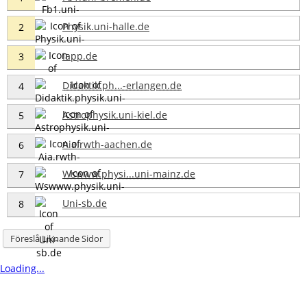
Physik.uni-halle.de
2
Iapp.de
3
Didaktik.ph...-erlangen.de
4
Astrophysik.uni-kiel.de
5
Aia.rwth-aachen.de
6
Wswww.physi...uni-mainz.de
7
Uni-sb.de
8
Föreslå Liknande Sidor
Loading...