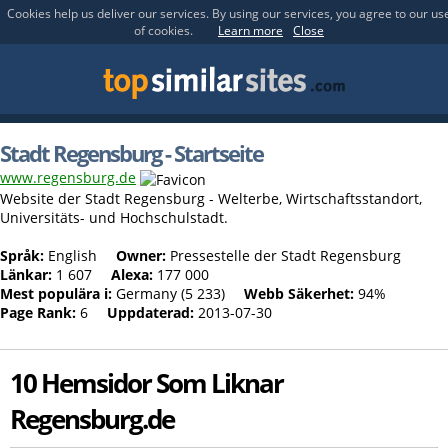
Cookies help us deliver our services. By using our services, you agree to our us
of cookies.
Learn more
Close
Stadt Regensburg - Startseite
www.regensburg.de
Website der Stadt Regensburg - Welterbe, Wirtschaftsstandort,
Universitäts- und Hochschulstadt.
Språk:
English
Owner:
Pressestelle der Stadt Regensburg
Länkar:
1 607
Alexa:
177 000
Mest populära i:
Germany (5 233)
Webb Säkerhet:
94%
Page Rank:
6
Uppdaterad:
2013-07-30
10 Hemsidor Som Liknar
Regensburg.de