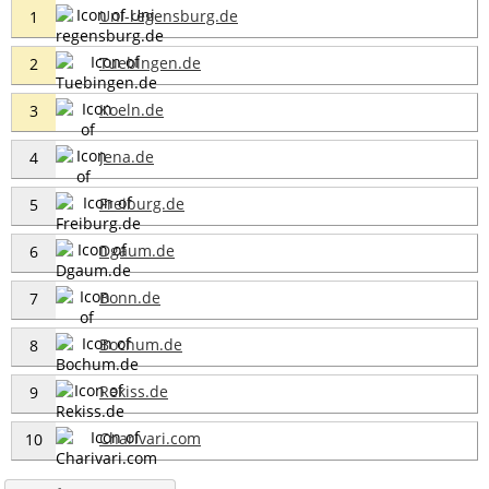
Uni-regensburg.de
1
Tuebingen.de
2
Koeln.de
3
Jena.de
4
Freiburg.de
5
Dgaum.de
6
Bonn.de
7
Bochum.de
8
Rekiss.de
9
Charivari.com
10