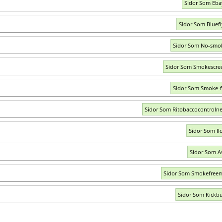
Sidor Som Eb
Sidor Som Bluef
Sidor Som No-smo
Sidor Som Smokescre
Sidor Som Smoke-f
Sidor Som Ritobaccocontroln
Sidor Som Ilc
Sidor Som A
Sidor Som Smokefree
Sidor Som Kickbu