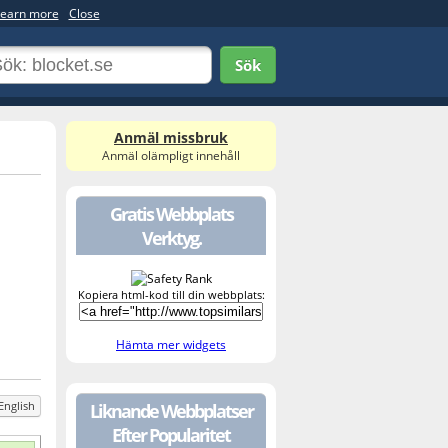
earn more
Close
Sök
Anmäl missbruk
Anmäl olämpligt innehåll
Gratis Webbplats
Verktyg.
Kopiera html-kod till din webbplats:
Hämta mer widgets
English
Liknande Webbplatser
Efter Popularitet