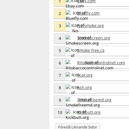
Ebay.com
1
Bluefly.com
2
No-smoke.org
3
Smokescreen.org
4
Smoke-free.ca
5
Ritobaccocontrolnet.com
6
Ilcat.org
7
Ash.org
8
Smokefreemd.org
9
Kickbutt.org
10
Föreslå Liknande Sidor