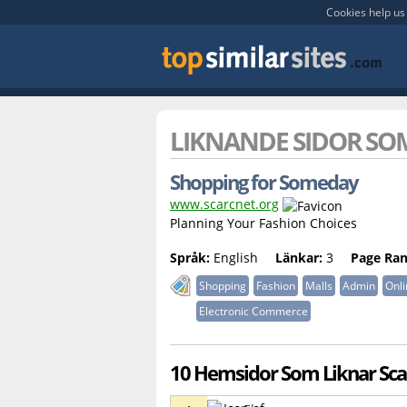
Cookies help us 
LIKNANDE SIDOR S
Shopping for Someday
www.scarcnet.org
Planning Your Fashion Choices
Språk:
English
Länkar:
3
Page Ran
Shopping
Fashion
Malls
Admin
Onli
Electronic Commerce
10 Hemsidor Som Liknar Sca