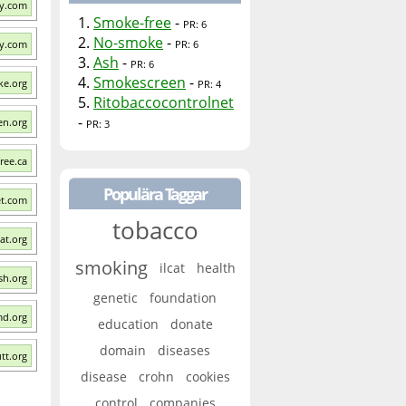
ay.com
1.
Smoke-free
-
PR: 6
2.
No-smoke
-
ly.com
PR: 6
3.
Ash
-
PR: 6
4.
Smokescreen
-
ke.org
PR: 4
5.
Ritobaccocontrolnet
-
en.org
PR: 3
ree.ca
Populära Taggar
et.com
tobacco
at.org
smoking
ilcat
health
sh.org
genetic
foundation
md.org
education
donate
domain
diseases
tt.org
disease
crohn
cookies
control
companies