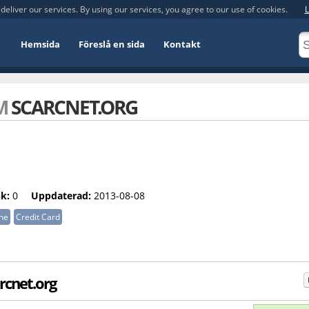
deliver our services. By using our services, you agree to our use of cookies.
L
Hemsida
Föreslå en sida
Kontakt
OM
SCARCNET.ORG
k:
0
Uppdaterad:
2013-08-08
ne
Credit Card
rcnet.org