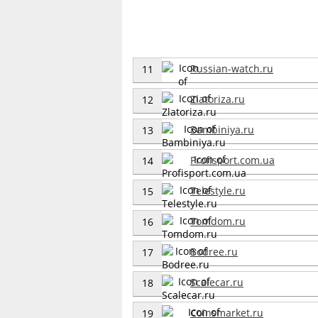
Russian-watch.ru
11
Zlatoriza.ru
12
Bambiniya.ru
13
Profisport.com.ua
14
Telestyle.ru
15
Tomdom.ru
16
Bodree.ru
17
Scalecar.ru
18
Coinsmarket.ru
19