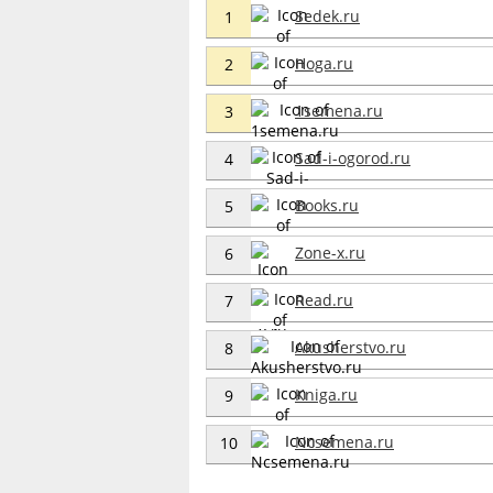
Sedek.ru
1
Hoga.ru
2
1semena.ru
3
Sad-i-ogorod.ru
4
Books.ru
5
Zone-x.ru
6
Read.ru
7
Akusherstvo.ru
8
Kniga.ru
9
Ncsemena.ru
10