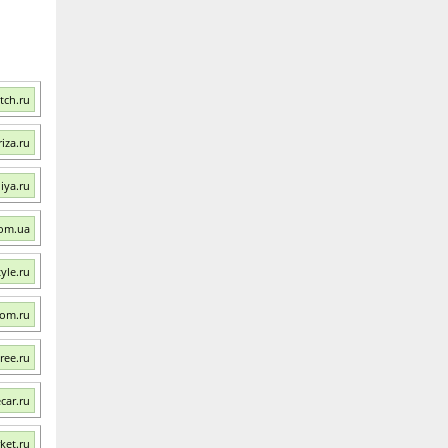
tch.ru
iza.ru
iya.ru
com.ua
yle.ru
om.ru
ree.ru
car.ru
ket.ru