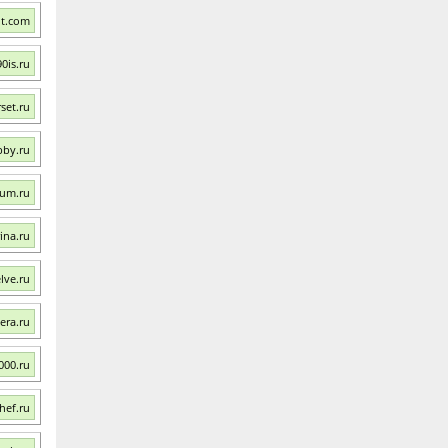
it.com
0is.ru
set.ru
bby.ru
um.ru
ina.ru
lve.ru
era.ru
000.ru
hef.ru