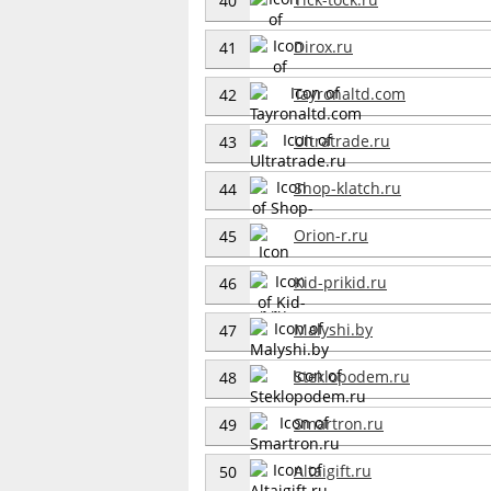
40
Dirox.ru
41
Tayronaltd.com
42
Ultratrade.ru
43
Shop-klatch.ru
44
Orion-r.ru
45
Kid-prikid.ru
46
Malyshi.by
47
Steklopodem.ru
48
Smartron.ru
49
Altaigift.ru
50