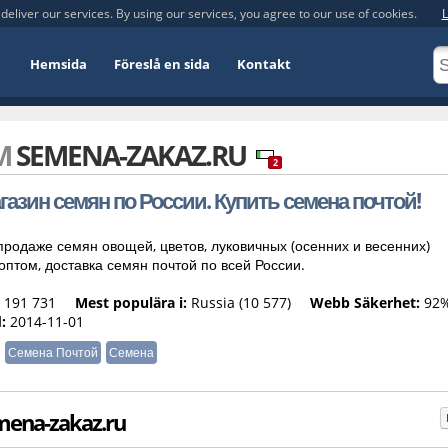
deliver our services. By using our services, you agree to our use of cookies.
L
Hemsida
Föreslå en sida
Kontakt
OM
SEMENA-ZAKAZ.RU
2
газин семян по России. Купить семена почтой!
продаже семян овощей, цветов, луковичных (осенних и весенних)
оптом, доставка семян почтой по всей России.
191 731
Mest populära i:
Russia (10 577)
Webb Säkerhet:
92
:
2014-11-01
Семена Почтой
Семена
mena-zakaz.ru