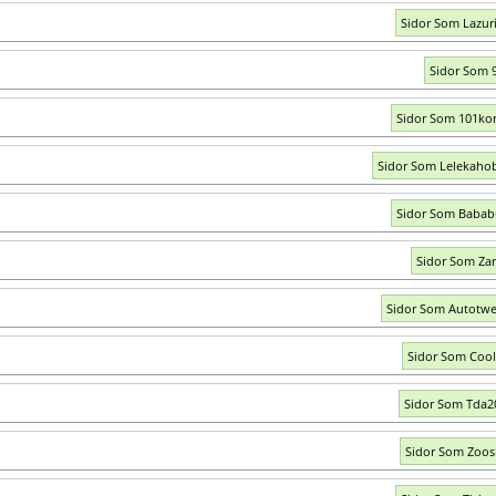
Sidor Som Lazur
Sidor Som 9
Sidor Som 101kor
Sidor Som Lelekaho
Sidor Som Babab
Sidor Som Zar
Sidor Som Autotwe
Sidor Som Cool
Sidor Som Tda2
Sidor Som Zoos