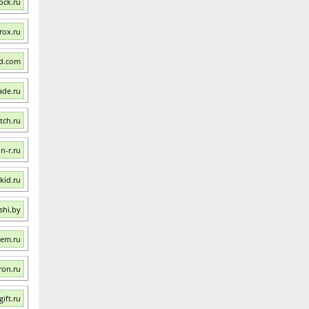
ock.ru
rox.ru
td.com
ade.ru
tch.ru
n-r.ru
kid.ru
shi.by
dem.ru
ron.ru
ift.ru