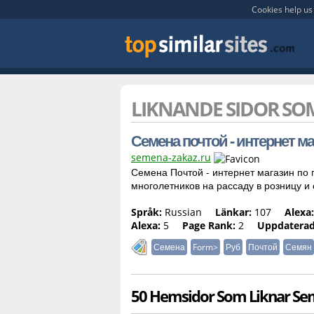
Cookies help us 
LIKNANDE SIDOR S
Семена почтой - интернет ма
semena-zakaz.ru
Семена Почтой - интернет магазин по 
многолетников на рассаду в розницу и 
Språk:
Russian
Länkar:
107
Alexa:
Alexa:
5
Page Rank:
2
Uppdaterad
Семена
Form>
Руб
Почтой
Семян
50 Hemsidor Som Liknar Se