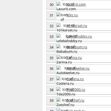
Lazurit.com
30
90is.ru
31
101korset.ru
32
Lelekahobby.ru
33
Bababum.ru
34
Zarina.ru
35
Autotwelve.ru
36
Coolera.ru
37
Tda2000.ru
38
Zooshef.ru
39
Tick-tock.ru