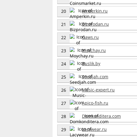
Amperkin.ru
20
Bizprodan.ru
21
Gaws.ru
22
Moychay.ru
23
Buslik.by
24
Seedjah.com
25
Music-expert.ru
26
Apico-fish.ru
27
Domkonditera.com
28
Lacywear.ru
29