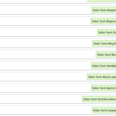
Sidor Som Amper
Sidor Som Bizpro
Sidor Som G
Sidor Som Moyc
Sidor Som Bus
Sidor Som Seedj
Sidor Som Music-exp
Sidor Som Apico-f
Sidor Som Domkonditer
Sidor Som Lacyw