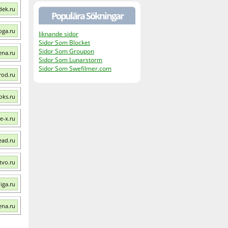
dek.ru
Populära Sökningar
oga.ru
liknande sidor
Sidor Som Blocket
Sidor Som Groupon
ena.ru
Sidor Som Lunarstorm
Sidor Som Swefilmer.com
rod.ru
oks.ru
e-x.ru
ead.ru
tvo.ru
iga.ru
ena.ru