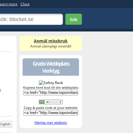
earn more
Close
Sök
Anmäl missbruk
Anmäl olämpligt innehåll
Gratis Webbplats
Verktyg.
Kopiera html-kod till din webbplats:
%
Copy & paste code at your website:
Hämta mer widgets
English