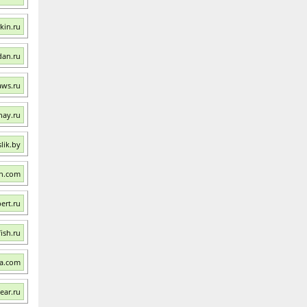
kin.ru
dan.ru
aws.ru
hay.ru
lik.by
ah.com
ert.ru
ish.ru
a.com
ear.ru