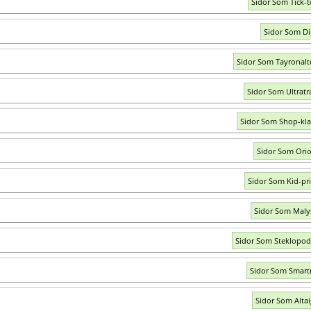
Sidor Som Tick-t
Sidor Som Di
Sidor Som Tayronal
Sidor Som Ultratr
Sidor Som Shop-kla
Sidor Som Orio
Sidor Som Kid-pri
Sidor Som Maly
Sidor Som Steklopo
Sidor Som Smart
Sidor Som Altaig