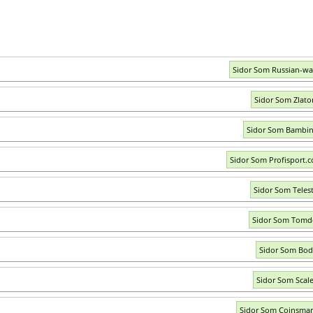
Sidor Som Russian-wa
Sidor Som Zlator
Sidor Som Bambin
Sidor Som Profisport.
Sidor Som Telest
Sidor Som Tomd
Sidor Som Bod
Sidor Som Scale
Sidor Som Coinsmar