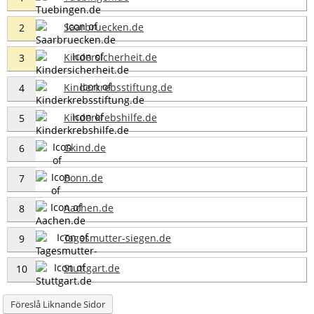
Saarbruecken.de
2
Kindersicherheit.de
3
Kinderkrebsstiftung.de
4
Kinderkrebshilfe.de
5
Gkind.de
6
Bonn.de
7
Aachen.de
8
Tagesmutter-siegen.de
9
Stuttgart.de
10
Föreslå Liknande Sidor