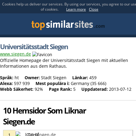
Cookies help us deliver our services. By using our services, you agree to our us
of cookies.
Learn more
Close
Universitätsstadt Siegen
www.siegen.de
Offizielle Homepage der Universitätsstadt Siegen mit aktuellen
Informationen aus dem Rathaus.
Språk:
ht
Owner:
Stadt Siegen
Länkar:
459
Alexa:
597 939
Mest populära i:
Germany (35 666)
Webb Säkerhet:
92%
Page Rank:
5
Uppdaterad:
2013-07-12
10 Hemsidor Som Liknar
Siegen.de
Tuebingen.de
1