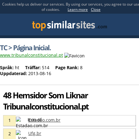
Cookies help us deliver our services. By using our services, you agree to our us
of cookies.
Learn more
Close
TC > Página Inicial.
www.tribunalconstitucional.pt
Språk:
ht
Träffar:
514
Page Rank:
8
Uppdaterad:
2013-08-16
48 Hemsidor Som Liknar
Tribunalconstitucional.pt
Estadao.com.br
1
Ufg.br
2