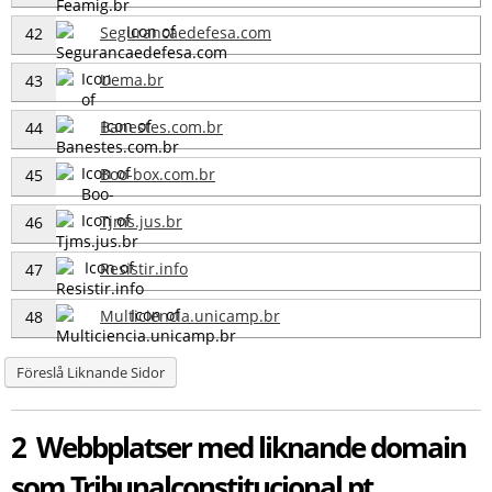
Segurancaedefesa.com
42
Uema.br
43
Banestes.com.br
44
Boo-box.com.br
45
Tjms.jus.br
46
Resistir.info
47
Multiciencia.unicamp.br
48
Föreslå Liknande Sidor
2 Webbplatser med liknande domain
som Tribunalconstitucional.pt