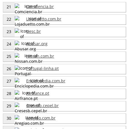
Comciencia.br
21
Lojaduetto.com.br
22
Uesc.br
23
Abusar.org
24
Nissan.com.br
25
Portugal-linha.pt
26
Enciclopedia.com.br
27
Airfrance.pt
28
Cresesb.cepel.br
29
Aregiao.com.br
30