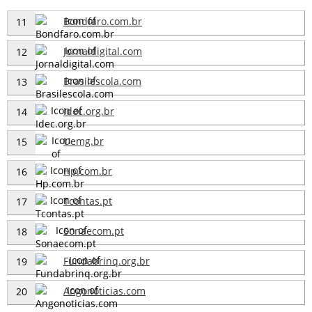
Bondfaro.com.br
11
Jornaldigital.com
12
Brasilescola.com
13
Idec.org.br
14
Uemg.br
15
Hp.com.br
16
Tcontas.pt
17
Sonaecom.pt
18
Fundabrinq.org.br
19
Angonoticias.com
20