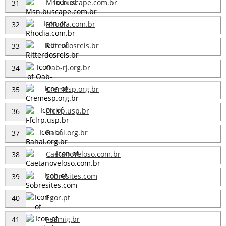
Msn.buscape.com.br
31
Rhodia.com.br
32
Ritterdosreis.br
33
Oab-rj.org.br
34
Cremesp.org.br
35
Ffclrp.usp.br
36
Bahai.org.br
37
Caetanoveloso.com.br
38
Sobresites.com
39
Egor.pt
40
Feamig.br
41