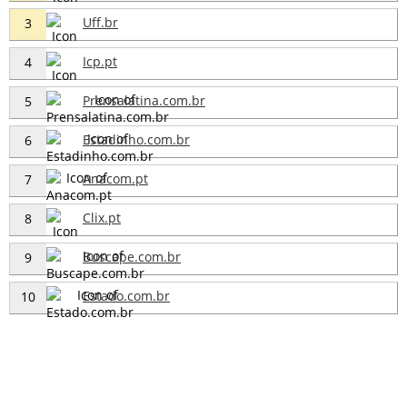
Uff.br
3
Icp.pt
4
Prensalatina.com.br
5
Estadinho.com.br
6
Anacom.pt
7
Clix.pt
8
Buscape.com.br
9
Estado.com.br
10