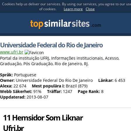
Cookies help us deliver our services. By using our services, you agree to our us
of cookies.
Learn more
Close
Universidade Federal do Rio de Janeiro
www.ufrj.br
Portal da instituição UFRJ, Informações institucionais, Acesso,
Graduação, Pós Graduação, Rio de Janeiro, RJ.
Språk:
Portuguese
Owner:
Universidade Federal Do Rio De Janeiro
Länkar:
6 453
Alexa:
22 674
Mest populära i:
Brazil (879)
Webb Säkerhet:
91%
Träffar:
1247
Page Rank:
8
Uppdaterad:
2013-08-07
11 Hemsidor Som Liknar
Ufrj.br