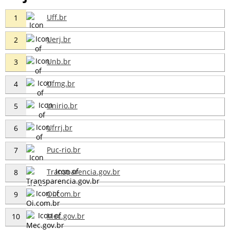
Uff.br
1
Uerj.br
2
Unb.br
3
Ufmg.br
4
Unirio.br
5
Ufrrj.br
6
Puc-rio.br
7
Transparencia.gov.br
8
Oi.com.br
9
Mec.gov.br
10