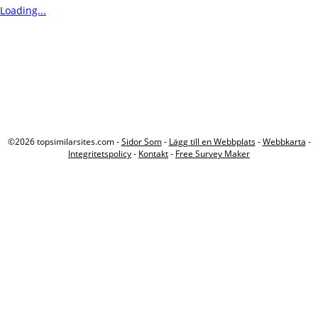
Loading...
©2026 topsimilarsites.com -
Sidor Som
-
Lägg till en Webbplats
-
Webbkarta
-
Integritetspolicy
-
Kontakt
-
Free Survey Maker