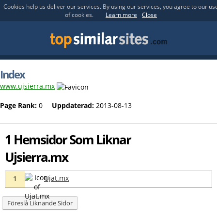
Cookies help us deliver our services. By using our services, you agree to our us
of cookies.
Learn more
Close
Index
www.ujsierra.mx
Page Rank:
0
Uppdaterad:
2013-08-13
1 Hemsidor Som Liknar
Ujsierra.mx
Ujat.mx
1
Föreslå Liknande Sidor