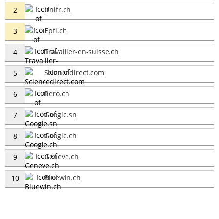
Unifr.ch
2
Epfl.ch
3
Travailler-en-suisse.ch
4
Sciencedirect.com
5
Rero.ch
6
Google.sn
7
Google.ch
8
Geneve.ch
9
Bluewin.ch
10