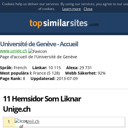
Cookies help us deliver our services. By using our services, you agree to our us
of cookies.
Learn more
Close
Université de Genève - Accueil
www.unige.ch
Page d'accueil de l'Université de Genève
Språk:
French
Länkar:
10 115
Alexa:
29 731
Mest populära i:
France (5 128)
Webb Säkerhet:
92%
Page Rank:
8
Uppdaterad:
2013-07-09
11 Hemsidor Som Liknar
Unige.ch
Unil.ch
1