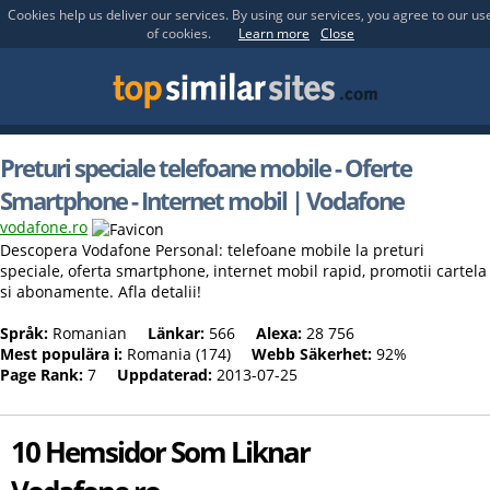
Cookies help us deliver our services. By using our services, you agree to our us
of cookies.
Learn more
Close
Preturi speciale telefoane mobile - Oferte
Smartphone - Internet mobil | Vodafone
vodafone.ro
Descopera Vodafone Personal: telefoane mobile la preturi
speciale, oferta smartphone, internet mobil rapid, promotii cartela
si abonamente. Afla detalii!
Språk:
Romanian
Länkar:
566
Alexa:
28 756
Mest populära i:
Romania (174)
Webb Säkerhet:
92%
Page Rank:
7
Uppdaterad:
2013-07-25
10 Hemsidor Som Liknar