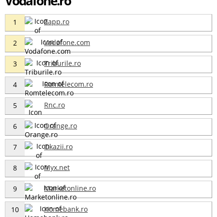
Vodafone.ro
Zapp.ro
1
Vodafone.com
2
Triburile.ro
3
Romtelecom.ro
4
Rnc.ro
5
Orange.ro
6
Okazii.ro
7
Myx.net
8
Marketonline.ro
9
Homebank.ro
10