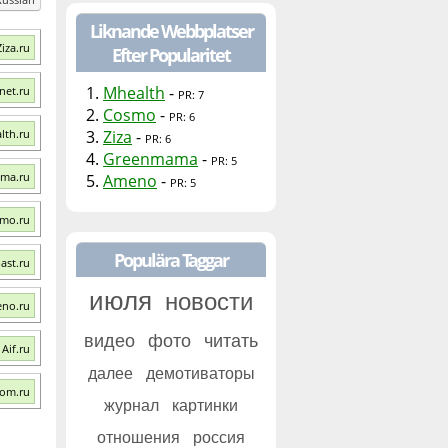
Liknande Webbplatser
iza.ru
Efter Popularitet
1.
Mhealth
-
net.ru
PR: 7
2.
Cosmo
-
PR: 6
lth.ru
3.
Ziza
-
PR: 6
4.
Greenmama
-
PR: 5
ma.ru
5.
Ameno
-
PR: 5
smo.ru
Populära Taggar
ast.ru
июля
новости
eno.ru
видео
фото
читать
Aif.ru
далее
демотиваторы
com.ru
журнал
картинки
отношения
россия