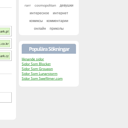
rarr
cosmopolitan
девушки
интересное
интернет
комиксы
комментарии
онлайн
приколы
ark.pl
.co.kr
Populära Sökningar
ark.cz
liknande sidor
Sidor Som Blocket
Sidor Som Groupon
Sidor Som Lunarstorm
Sidor Som Swefilmer.com