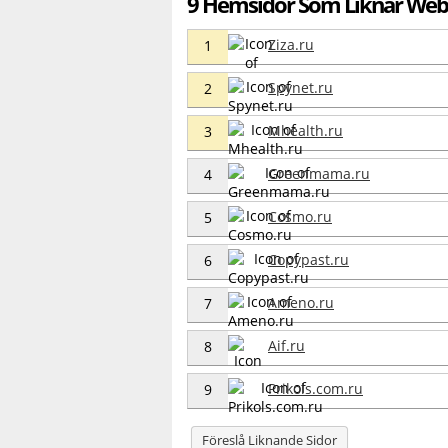
9 Hemsidor Som Liknar Web
Ziza.ru
1
Spynet.ru
2
Mhealth.ru
3
Greenmama.ru
4
Cosmo.ru
5
Copypast.ru
6
Ameno.ru
7
Aif.ru
8
Prikols.com.ru
9
Föreslå Liknande Sidor