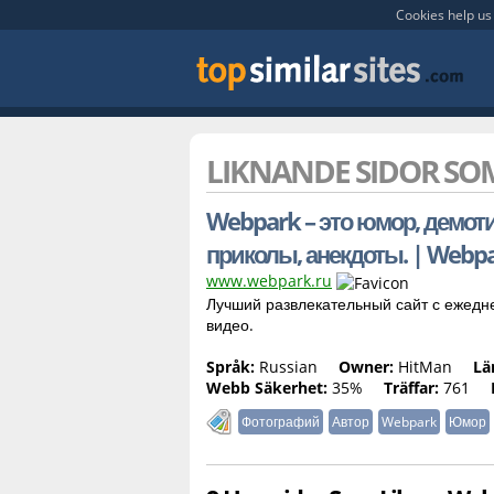
Cookies help us 
LIKNANDE SIDOR S
Webpark – это юмор, демот
приколы, анекдоты. | Webpa
www.webpark.ru
Лучший развлекательный сайт с ежедн
видео.
Språk:
Russian
Owner:
HitMan
Lä
Webb Säkerhet:
35%
Träffar:
761
Фотографий
Автор
Webpark
Юмор