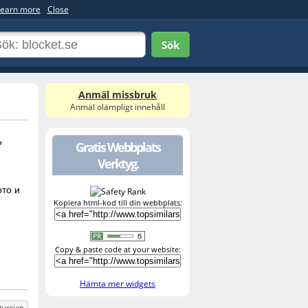
earn more
Close
Sök
Anmäl missbruk
Anmäl olämpligt innehåll
,
Gratis Webbplats
Verktyg.
то и
Kopiera html-kod till din webbplats:
Copy & paste code at your website:
Hämta mer widgets
Russian