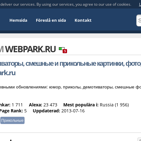
deliver our services. By using our services, you agree to our use of cookies.
L
Hemsida
Föreslå en sida
Kontakt
OM
WEBPARK.RU
5
иваторы, смешные и прикольные картинки, фото
rk.ru
евными обновлениями: юмор, приколы, демотиваторы, смешные фо
nkar:
1 711
Alexa:
23 473
Mest populära i:
Russia (1 956)
Page Rank:
5
Uppdaterad:
2013-07-16
Прикольные