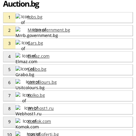
Auction.bg
Jobs.bg
1
Mrrb.government.bg
2
Cars.bg
3
Elmaz.com
4
Grabo.bg
5
Usitcolours.bg
6
Kolko.bg
7
Webhost1.ru
8
Komok.com
9
Vsichkioferti.bg
10