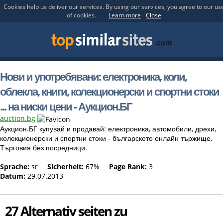
Cookies help us deliver our services. By using our services, you agree to our us
of cookies.
Learn more
Close
Нови и употребявани: електроника, коли,
облекла, книги, колекционерски и спортни стоки
... на ниски цени - Аукцион.БГ
auction.bg
Аукцион.БГ купувай и продавай: електроника, автомобили, дрехи,
колекционерски и спортни стоки - българското онлайн тържище.
Търговия без посредници.
Sprache:
sr
Sicherheit:
67%
Page Rank:
3
Datum:
29.07.2013
27 Alternativ seiten zu