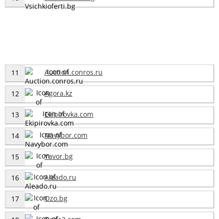
Auction.conros.ru
11
Agora.kz
12
Ekipirovka.com
13
Navybor.com
14
Yavor.bg
15
Aleado.ru
16
Ozo.bg
17