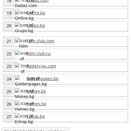
Dada2.com
18
Onfire.bg
19
Grupo.bg
20
Fdm-club.com
21
Fdm-club.ru
22
Battery-pc.com
23
Goldenpages.bg
24
Money.bg
25
Homes.bg
26
Eshop.bg
27