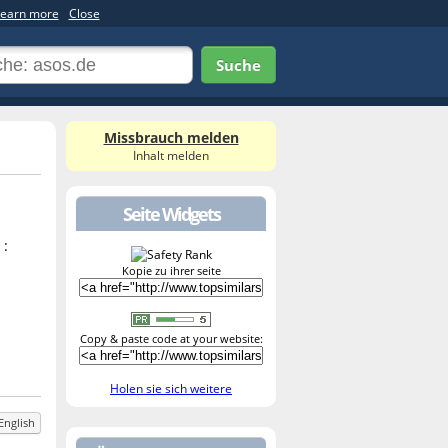
earn more
Close
Suche
Missbrauch melden
Inhalt melden
Seite Widgets
 :
Kopie zu ihrer seite
Copy & paste code at your website:
Holen sie sich weitere
English