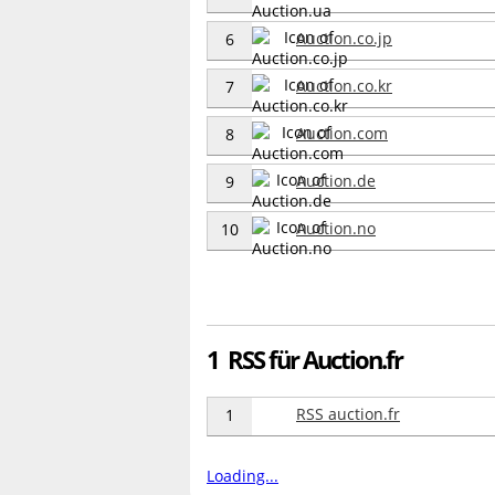
Auction.co.jp
6
Auction.co.kr
7
Auction.com
8
Auction.de
9
Auction.no
10
1 RSS für Auction.fr
RSS auction.fr
1
Loading...