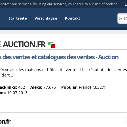
deliver our services. By using our services, you agree to our use of cookies.
L
Startseite
Vorschlagen
Kontakt
E
AUCTION.FR
5
des ventes et catalogues des ventes - Auction
écouvrez les maisons et hôtels de vente et les résultats des ventes
dart...
acklinks:
452
Alexa:
77.675
Populär:
France (3.327)
um:
10.07.2013
on.fr