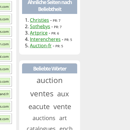
Ähnliche Seiten nach
ot.com
Beliebtheit
es.com
1.
Christies
-
PR: 7
2.
Sothebys
-
PR: 7
es.com
3.
Artprice
-
PR: 6
4.
Interencheres
-
PR: 5
an.com
5.
Auction-fr
-
PR: 5
al.com
Beliebte Wörter
ys.com
auction
ep.com
ventes
aux
and.fr
eacute
vente
es.com
auctions
art
ce.com
catalogues
ench