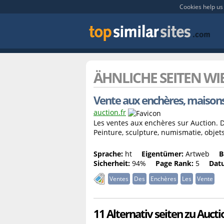
Cookies help us 
ÄHNLICHE SEITEN WI
Vente aux enchères, maisons 
auction.fr
Les ventes aux enchères sur Auction. D
Peinture, sculpture, numismatie, objets 
Sprache:
ht
Eigentümer:
Artweb
B
Sicherheit:
94%
Page Rank:
5
Dat
Ventes
Des
Enchères
Les
Vente
11 Alternativ seiten zu Aucti