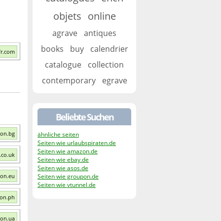
objets
online
agrave
antiques
books
buy
calendrier
fr.com
catalogue
collection
contemporary
egrave
Beliebte Suchen
ion.bg
ähnliche seiten
Seiten wie urlaubspiraten.de
Seiten wie amazon.de
.co.uk
Seiten wie ebay.de
Seiten wie asos.de
ion.eu
Seiten wie groupon.de
Seiten wie vtunnel.de
ion.ph
ion.ua