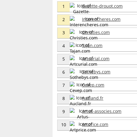
Gazette-drouot.com
1
Interencheres.com
2
Christies.com
3
Tajan.com
4
Artcurial.com
5
Sothebys.com
6
Cevep.com
7
Aucland.fr
8
Artus-associes.com
9
Artprice.com
10