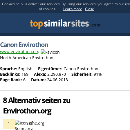
Cookies help us deliver our services. By using our services, you agree to our us
of cookies.
Learn more
Close
Canon Envirothon
www.envirothon.org
North American Envirothon
Sprache:
English
Eigentümer:
Canon Envirothon
Backlinks:
169
Alexa:
2.290.870
Sicherheit:
91%
Page Rank:
6
Datum:
24.06.2013
8 Alternativ seiten zu
Envirothon.org
Soinc.org
1