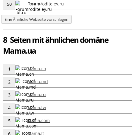
Forumroditeley.ru
50
Eine Ähnliche Webseite vorschlagen
8 Seiten mit ähnlichen domäne
Mama.ua
Mama.cn
1
Mama.md
2
Mama.ru
3
Mama.tw
4
Mama.com
5
Mama.lt
6