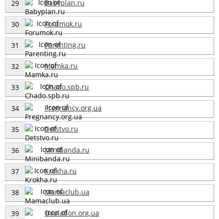
Babyplan.ru
29
Forumok.ru
30
Parenting.ru
31
Mamka.ru
32
Chado.spb.ru
33
Pregnancy.org.ua
34
Detstvo.ru
35
Minibanda.ru
36
Krokha.ru
37
Mamaclub.ua
38
Ovulation.org.ua
39