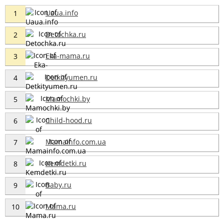
Uaua.info
1
Detochka.ru
2
Eka-mama.ru
3
Detkityumen.ru
4
Mamochki.by
5
Child-hood.ru
6
Mamainfo.com.ua
7
Kemdetki.ru
8
Baby.ru
9
Mama.ru
10