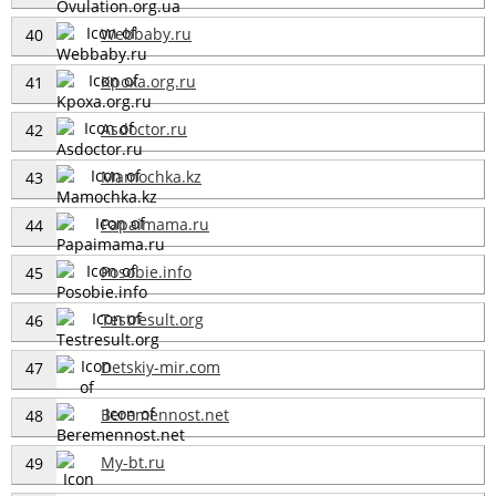
Webbaby.ru
40
Kpoxa.org.ru
41
Asdoctor.ru
42
Mamochka.kz
43
Papaimama.ru
44
Posobie.info
45
Testresult.org
46
Detskiy-mir.com
47
Beremennost.net
48
My-bt.ru
49