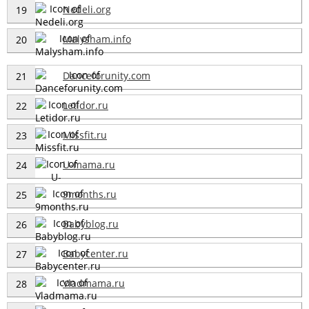
Nedeli.org
19
Malysham.info
20
Danceforunity.com
21
Letidor.ru
22
Missfit.ru
23
U-mama.ru
24
9months.ru
25
Babyblog.ru
26
Babycenter.ru
27
Vladmama.ru
28