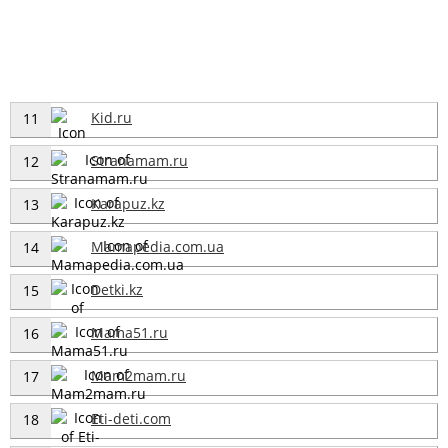
Kid.ru
11
Stranamam.ru
12
Karapuz.kz
13
Mamapedia.com.ua
14
Detki.kz
15
Mama51.ru
16
Mam2mam.ru
17
Eti-deti.com
18