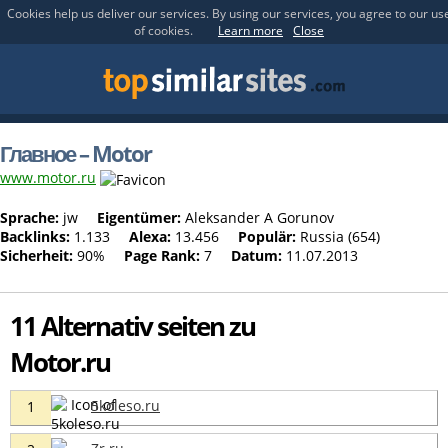
Cookies help us deliver our services. By using our services, you agree to our us
of cookies.
Learn more
Close
Главное – Motor
www.motor.ru
Sprache:
jw
Eigentümer:
Aleksander A Gorunov
Backlinks:
1.133
Alexa:
13.456
Populär:
Russia (654)
Sicherheit:
90%
Page Rank:
7
Datum:
11.07.2013
11 Alternativ seiten zu
Motor.ru
5koleso.ru
1