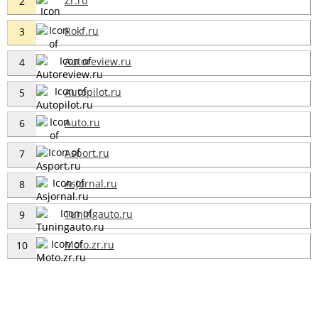
Zr.ru
2
Rokf.ru
3
Autoreview.ru
4
Autopilot.ru
5
Auto.ru
6
Asport.ru
7
Asjornal.ru
8
Tuningauto.ru
9
Moto.zr.ru
10