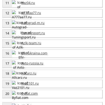
Vaz04.ru
11
A777aa77.ru
12
Autograd-m.ru
13
Tuningsport.ru
14
Azlk-team.ru
15
Efir-ukraina.com
16
Avto-russia.ru
17
Allcarz.ru
18
Vaz2101.ru
19
Byfiat.com
20