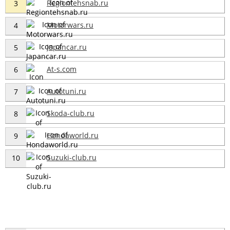
Regiontehsnab.ru
3
Motorwars.ru
4
Japancar.ru
5
At-s.com
6
Autotuni.ru
7
Skoda-club.ru
8
Hondaworld.ru
9
Suzuki-club.ru
10