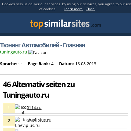
Cookies help us deliver our services. By using our services, you agree to our us
of cookies.
Learn more
Close
Тюнинг Автомобилей - Главная
tuningauto.ru
Sprache:
sr
Page Rank:
4
Datum:
16.08.2013
46 Alternativ seiten zu
Tuningauto.ru
2114.ru
1
Cheviplus.ru
2