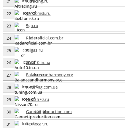
Altracing.ru
21
4x4.tomsk.ru
22
5go.ru
23
Radaroficial.com.br
24
Allgaz.ru
25
Auto10.in.ua
26
Balanceandharmony.org
27
K-tuning.com.ua
28
Nissan70.ru
29
Gannettproduction.com
30
Texnocar.ru
31