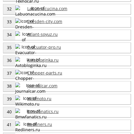
Labuonacucina.com
32
Dresden-city.com
33
Atlant-soyuz.ru
34
Evacuator-pro.ru
35
Avtobloginka.ru
36
Chopper-parts.ru
37
Journalcar.com
38
Wikimoto.ru
39
Bmwfanatics.ru
40
Redliners.ru
41