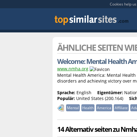
Cookies help us 
ÄHNLICHE SEITEN WI
Welcome: Mental Health Am
www.nmha.org
Mental Health America: Mental Health 
disorders and achieving victory over m
Sprache:
English
Eigentümer:
Nation
Populär:
United States (200.164)
Sic
Mental
Health
America
Affiliate
Ad
14 Alternativ seiten zu Nmh