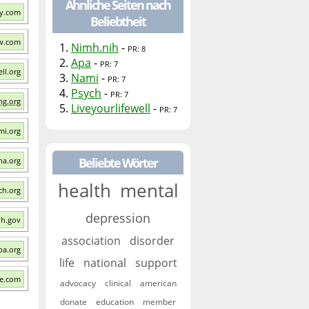
Ähnliche Seiten nach
gy.com
Beliebtheit
ow.com
1.
Nimh.nih
-
PR: 8
2.
Apa
-
PR: 7
ll.org
3.
Nami
-
PR: 7
4.
Psych
-
PR: 7
ng.org
5.
Liveyourlifewell
-
PR: 7
mi.org
Beliebte Wörter
ha.org
health
mental
ch.org
depression
ih.gov
association
disorder
pa.org
life
national
support
ce.com
advocacy
clinical
american
donate
education
member