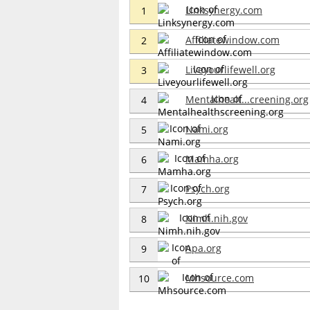
Linksynergy.com
1
Affiliatewindow.com
2
Liveyourlifewell.org
3
Mentalhealt...creening.org
4
Nami.org
5
Mamha.org
6
Psych.org
7
Nimh.nih.gov
8
Apa.org
9
Mhsource.com
10