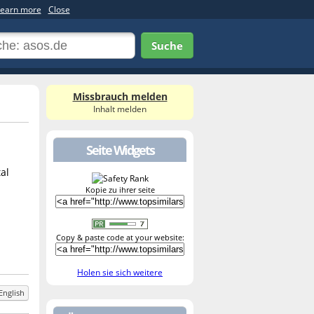
earn more
Close
Suche
Missbrauch melden
Inhalt melden
Seite Widgets
al
Kopie zu ihrer seite
Copy & paste code at your website:
Holen sie sich weitere
English