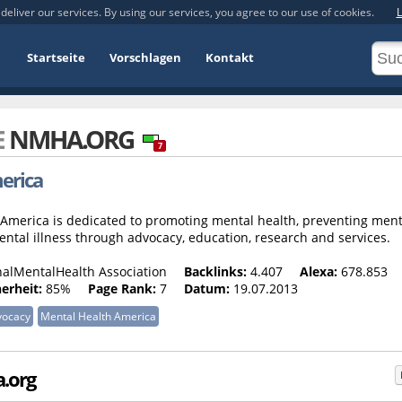
deliver our services. By using our services, you agree to our use of cookies.
L
Startseite
Vorschlagen
Kontakt
E
NMHA.ORG
7
erica
America is dedicated to promoting mental health, preventing ment
ental illness through advocacy, education, research and services.
alMentalHealth Association
Backlinks:
4.407
Alexa:
678.853
herheit:
85%
Page Rank:
7
Datum:
19.07.2013
vocacy
Mental Health America
a.org