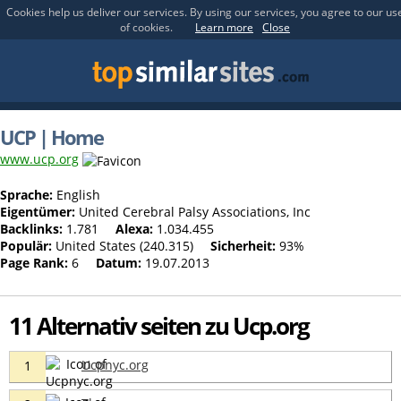
Cookies help us deliver our services. By using our services, you agree to our us
of cookies.
Learn more
Close
UCP | Home
www.ucp.org
Sprache:
English
Eigentümer:
United Cerebral Palsy Associations, Inc
Backlinks:
1.781
Alexa:
1.034.455
Populär:
United States (240.315)
Sicherheit:
93%
Page Rank:
6
Datum:
19.07.2013
11 Alternativ seiten zu Ucp.org
Ucpnyc.org
1