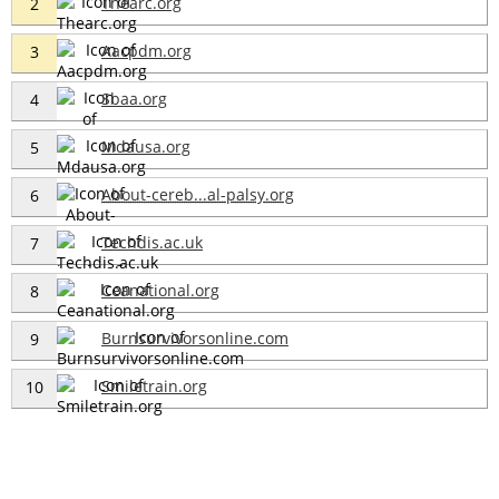
Thearc.org
2
Aacpdm.org
3
Sbaa.org
4
Mdausa.org
5
About-cereb...al-palsy.org
6
Techdis.ac.uk
7
Ceanational.org
8
Burnsurvivorsonline.com
9
Smiletrain.org
10