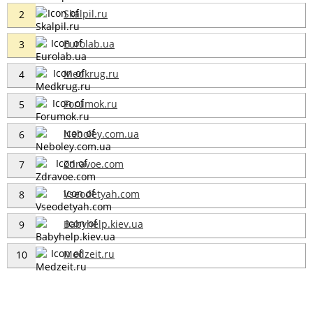
Skalpil.ru
2
Eurolab.ua
3
Medkrug.ru
4
Forumok.ru
5
Neboley.com.ua
6
Zdravoe.com
7
Vseodetyah.com
8
Babyhelp.kiev.ua
9
Medzeit.ru
10