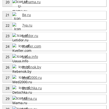
U-mama.ru
20
Bg.ru
21
7ya.ru
22
Letidor.ru
23
Kveller.com
24
Uaua.info
25
Rebenok.by
26
Med2000.ru
27
Detochka.ru
28
Mama.ru
29
Nanya.ru