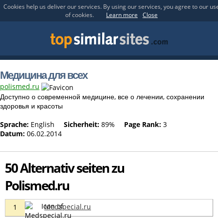
Cookies help us deliver our services. By using our services, you agree to our us
of cookies.
Learn more
Close
Медицина для всех
polismed.ru
Доступно о современной медицине, все о лечении, сохранении
здоровья и красоты
Sprache:
English
Sicherheit:
89%
Page Rank:
3
Datum:
06.02.2014
50 Alternativ seiten zu
Polismed.ru
Medspecial.ru
1