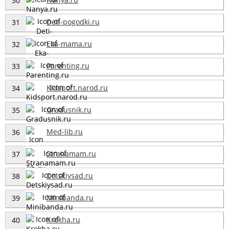
30
Deti-pogodki.ru
31
Eka-mama.ru
32
Parenting.ru
33
Kidsport.narod.ru
34
Gradusnik.ru
35
Med-lib.ru
36
Stranamam.ru
37
Detskiysad.ru
38
Minibanda.ru
39
Krokha.ru
40