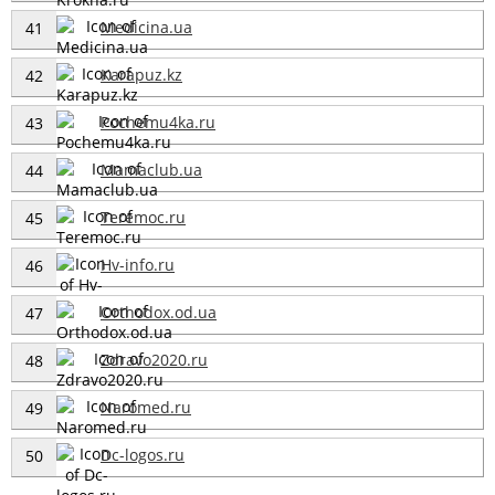
Medicina.ua
41
Karapuz.kz
42
Pochemu4ka.ru
43
Mamaclub.ua
44
Teremoc.ru
45
Hv-info.ru
46
Orthodox.od.ua
47
Zdravo2020.ru
48
Naromed.ru
49
Dc-logos.ru
50