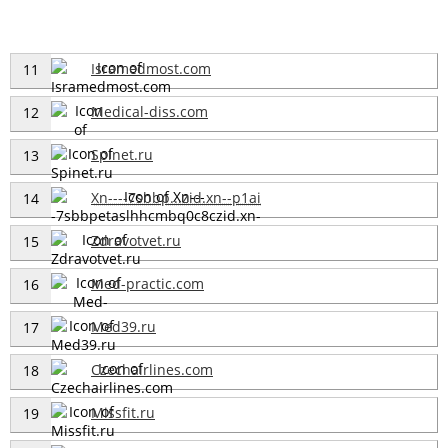
Isramedmost.com
11
Medical-diss.com
12
Spinet.ru
13
Xn----7sbbp...zid.xn--p1ai
14
Zdravotvet.ru
15
Med-practic.com
16
Med39.ru
17
Czechairlines.com
18
Missfit.ru
19