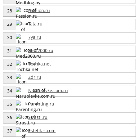
Passion.ru
28
Tata.ru
29
7ya.ru
30
Med2000.ru
31
Tochka.net
32
Zdr.ru
33
Narublevke.com.ru
34
Parenting.ru
35
Strasti.ru
36
Estetik-s.com
37