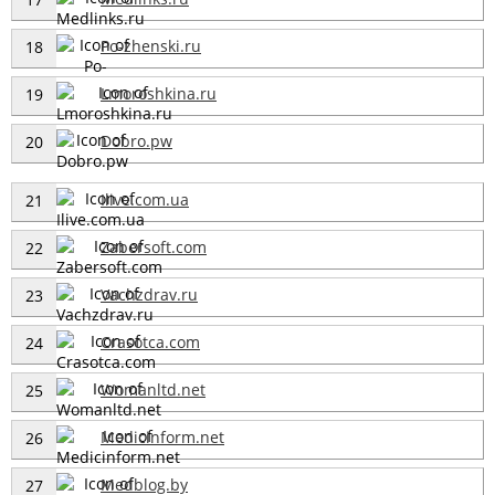
Po-zhenski.ru
18
Lmoroshkina.ru
19
Dobro.pw
20
Ilive.com.ua
21
Zabersoft.com
22
Vachzdrav.ru
23
Crasotca.com
24
Womanltd.net
25
Medicinform.net
26
Medblog.by
27