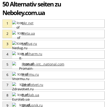
50 Alternativ seiten zu
Neboley.com.ua
Ukr.net
1
Meta.ua
2
Nedug.ru
3
It-apharm.ru
4
Promain-int...national.com
5
Vnormu.ru
6
Zdravotvet.ru
7
Eurolab.ua
8
Gradusnik.ru
9