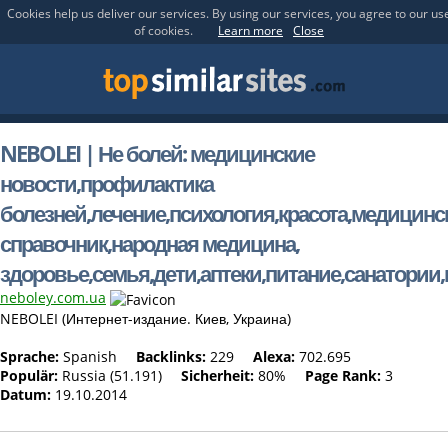
Cookies help us deliver our services. By using our services, you agree to our us
of cookies.
Learn more
Close
NEBOLEI | Не болей: медицинские
новости,профилактика
болезней,лечение,психология,красота,медицинс
справочник,народная медицина,
здоровье,семья,дети,аптеки,питание,санатории
neboley.com.ua
NEBOLEI (Интернет-издание. Киев, Украина)
Sprache:
Spanish
Backlinks:
229
Alexa:
702.695
Populär:
Russia (51.191)
Sicherheit:
80%
Page Rank:
3
Datum:
19.10.2014