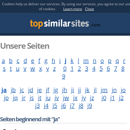
Cookies help us deliver our services. By using our services, you agree to our us
of cookies.
Learn more
Close
Unsere Seiten
a
b
c
d
e
f
g
h
i
j
k
l
m
n
o
p
q
r
s
t
u
v
w
x
y
z
0
1
2
3
4
5
6
7
8
9
ja
jb
jc
jd
je
jf
jg
jh
ji
jj
jk
jl
jm
jn
jo
jp
jq
jr
js
jt
ju
jv
jw
jx
jy
jz
j0
j1
j2
j3
j4
j5
j6
j7
j8
j9
Seiten beginnend mit "ja"