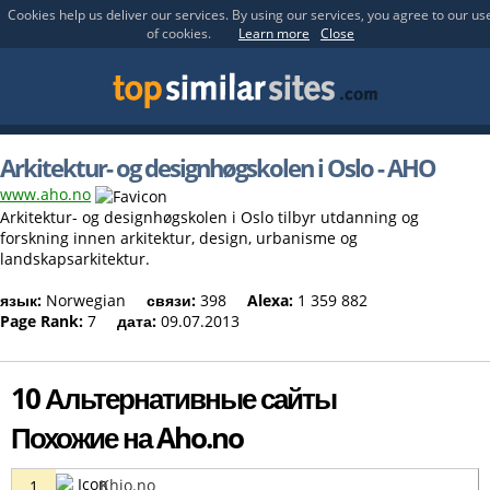
Cookies help us deliver our services. By using our services, you agree to our us
of cookies.
Learn more
Close
Arkitektur- og designhøgskolen i Oslo - AHO
www.aho.no
Arkitektur- og designhøgskolen i Oslo tilbyr utdanning og
forskning innen arkitektur, design, urbanisme og
landskapsarkitektur.
язык:
Norwegian
связи:
398
Alexa:
1 359 882
Page Rank:
7
дата:
09.07.2013
10 Альтернативные сайты
Похожие на Aho.no
Khio.no
1