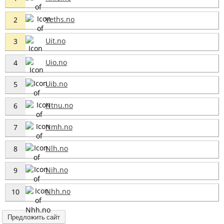
Veths.no
2
Uit.no
3
Uio.no
4
Uib.no
5
Ntnu.no
6
Nmh.no
7
Nlh.no
8
Nih.no
9
Nhh.no
10
Предложить сайт