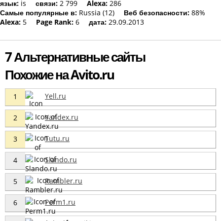
язык:
is
связи:
2 799
Alexa:
286
Самые популярные в:
Russia (12)
Веб безопасности:
88%
Alexa:
5
Page Rank:
6
дата:
29.09.2013
7 Альтернативные сайты
Похожие на Avito.ru
Yell.ru
1
Yandex.ru
2
Tutu.ru
3
Slando.ru
4
Rambler.ru
5
Perm1.ru
6