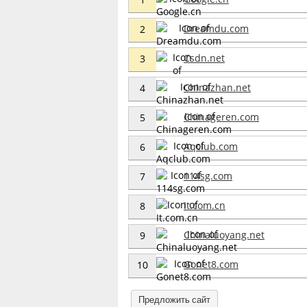
Dreamdu.com
2
Csdn.net
3
Chinazhan.net
4
Chinageren.com
5
Aqclub.com
6
114sg.com
7
It.com.cn
8
Chinaluoyang.net
9
Gonet8.com
10
Предложить сайт