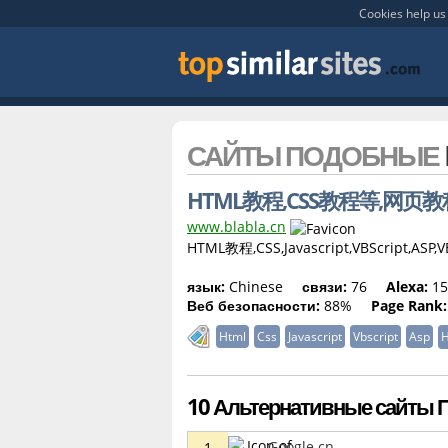
Cookies help us 
САЙТЫ ПОДОБНЫЕ
HTML教程,CSS教程等,网页教程
www.blabla.cn
HTML教程,CSS,Javascript,VBScrip
язык:
Chinese
связи:
76
Alexa:
15
Веб безопасности:
88%
Page Rank:
Html
Css
Javascript
Vbscript
Asp
10 Альтернативные сайты По
Google.cn
1