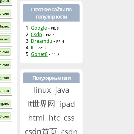
gle.cn
Похожие сайты по
u.com
популярности
dn.net
1.
Google
-
PR: 8
2.
Csdn
-
PR: 7
an.net
3.
Dreamdu
-
PR: 4
4.
It
-
PR: 3
en.com
5.
Gonet8
-
PR: 3
ub.com
Популярные теги
sg.com
linux
java
com.cn
it世界网
ipad
ng.net
html
htc
css
8.com
csdn首页
csdn