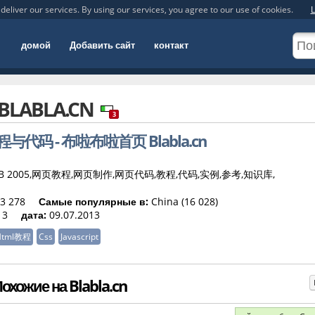
deliver our services. By using our services, you agree to our use of cookies.
L
домой
Добавить сайт
контакт
BLABLA.CN
3
与代码 - 布啦布啦首页 Blabla.cn
t,ASP,VB 2005,网页教程,网页制作,网页代码,教程,代码,实例,参考,知识库,
3 278
Самые популярные в:
China (16 028)
3
дата:
09.07.2013
Html教程
Css
Javascript
хожие на Blabla.cn