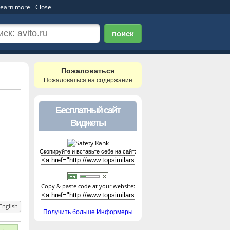
earn more
Close
поиск
Пожаловаться
Пожаловаться на содержание
Бесплатный сайт
Виджеты
Скопируйте и вставьте себе на сайт:
Copy & paste code at your website:
English
Получить больше Информеры