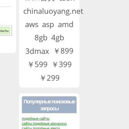
chinaluoyang.net
aws
asp
amd
bla.hu
8gb
4gb
￥899
3dmax
￥599
￥399
￥299
Популярные поисковые
запросы
подобные сайты
сайты подобные aliexpress
сайты подобные авито