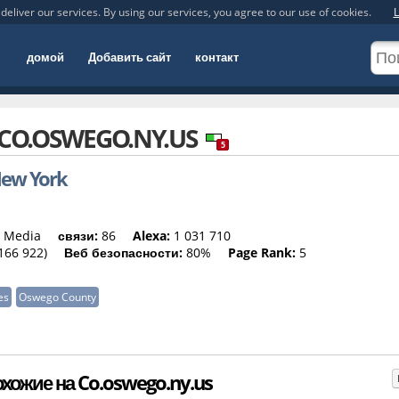
deliver our services. By using our services, you agree to our use of cookies.
L
домой
Добавить сайт
контакт
CO.OSWEGO.NY.US
5
New York
 Media
связи:
86
Alexa:
1 031 710
166 922)
Веб безопасности:
80%
Page Rank:
5
es
Oswego County
хожие на Co.oswego.ny.us