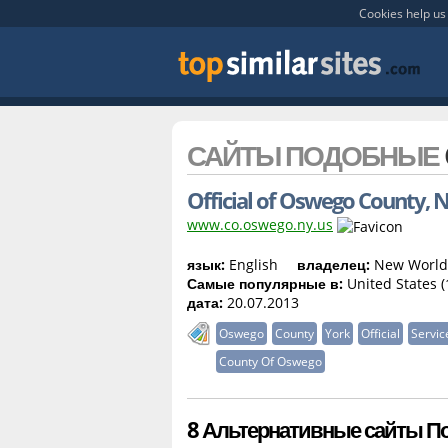
Cookies help us 
САЙТЫ ПОДОБНЫЕ
Official of Oswego County, 
www.co.oswego.ny.us
язык:
English
владелец:
New World
Самые популярные в:
United States (
дата:
20.07.2013
Oswego
County
York
Official
Servic
County Of Oswego
8 Альтернативные сайты По