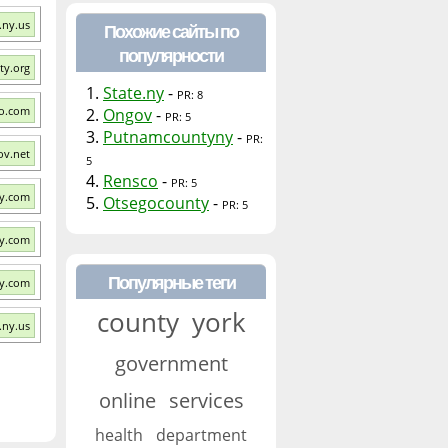
.ny.us
Похожие сайты по
популярности
ty.org
1.
State.ny
-
PR: 8
co.com
2.
Ongov
-
PR: 5
3.
Putnamcountyny
-
PR:
ov.net
5
4.
Rensco
-
PR: 5
y.com
5.
Otsegocounty
-
PR: 5
ty.com
Популярные теги
ny.com
county
york
.ny.us
government
online
services
health
department