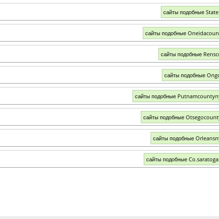
сайты подобные State
сайты подобные Oneidacoun
сайты подобные Rens
сайты подобные Ong
сайты подобные Putnamcountyn
сайты подобные Otsegocoun
сайты подобные Orleans
сайты подобные Co.saratoga