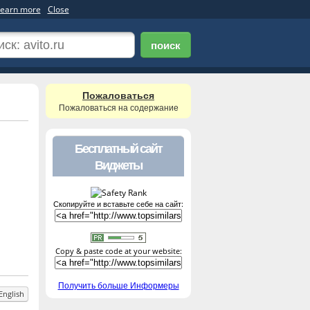
earn more
Close
поиск
Пожаловаться
Пожаловаться на содержание
Бесплатный сайт
Виджеты
Скопируйте и вставьте себе на сайт:
Copy & paste code at your website:
Получить больше Информеры
English