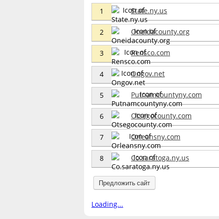
State.ny.us
1
Oneidacounty.org
2
Rensco.com
3
Ongov.net
4
Putnamcountyny.com
5
Otsegocounty.com
6
Orleansny.com
7
Co.saratoga.ny.us
8
Предложить сайт
Loading...