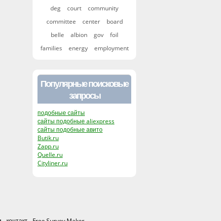
deg
court
community
committee
center
board
belle
albion
gov
foil
families
energy
employment
Популярные поисковые
запросы
подобные сайты
сайты подобные aliexpress
сайты подобные авито
Butik.ru
Zapp.ru
Quelle.ru
Cityliner.ru
и
-
контакт
-
Free Survey Maker