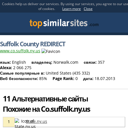
Cookies help us deliver our services. By using our services, you agree to our us
of cookies.
Learn more
Close
Suffolk County REDIRECT
www.co.suffolk.ny.us
язык:
English
владелец:
Norwalk.com
связи:
357
Alexa:
2 066 275
Самые популярные в:
United States (435 332)
Веб безопасности:
85%
Page Rank:
0
дата:
18.07.2013
11 Альтернативные сайты
Похожие на Co.suffolk.ny.us
State.ny.us
1