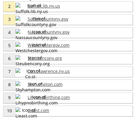
Suffolk.lib.ny.us
2
Suffolkcountyny.gov
3
Nassaucountyny.gov
4
Westchestergov.com
5
Steubencony.org
6
Co.st-lawrence.ny.us
7
Skyhampton.com
8
Lihypnobirthing.com
9
Lieast.com
10