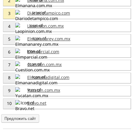
Elmanana.com.mx
2
Diariodetampico.com
3
Laopinion.com.mx
4
Elmananarey.com.mx
5
Elimparcial.com
6
Cuestion.com.mx
7
Elmananadigital.com
8
Yucatan.com.mx
9
Bravo.net
10
Предложить сайт