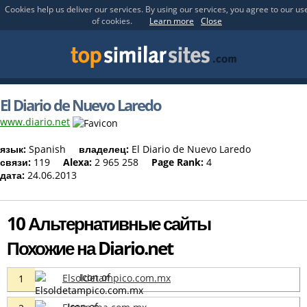
Cookies help us deliver our services. By using our services, you agree to our us
of cookies.
Learn more
Close
El Diario de Nuevo Laredo
www.diario.net
язык:
Spanish
владелец:
El Diario de Nuevo Laredo
связи:
119
Alexa:
2 965 258
Page Rank:
4
дата:
24.06.2013
10 Альтернативные сайты
Похожие на Diario.net
Elsoldetampico.com.mx
1