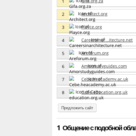
Gifa.org.za
1
Architect.org
2
Playce.org
3
Careersinar...itecture.net
4
Areforum.org
5
Amorstudyguides.com
6
Cebe.heacademy.ac.uk
7
Cabe-education.org.uk
8
Предложить сайт
1 Общение с подобной обла