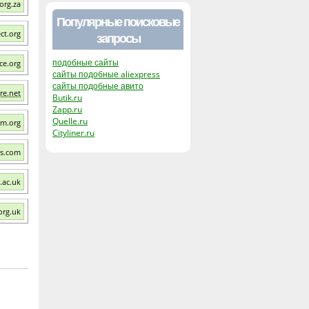
org.za
Популярные поисковые
ct.org
запросы
подобные сайты
ce.org
сайты подобные aliexpress
сайты подобные авито
ure.net
Butik.ru
Zapp.ru
Quelle.ru
um.org
Cityliner.ru
es.com
.ac.uk
org.uk