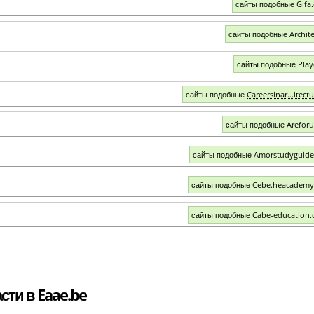
сайты подобные Gifa.
сайты подобные Archite
сайты подобные Play
сайты подобные
Careersinar...itect
сайты подобные Arefor
сайты подобные Amorstudyguid
сайты подобные Cebe.heacademy
сайты подобные Cabe-education.
сти в Eaae.be