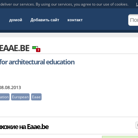
deliver our services. By using our services, you agree to our use of cookies.
L
домой
Добавить сайт
контакт
EAAE.BE
7
for architectural education
8.08.2013
ation
European
Eaae
хожие на Eaae.be