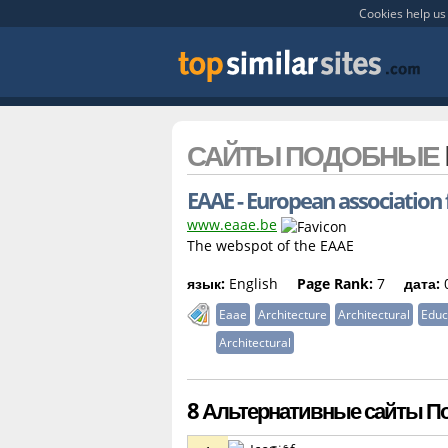
Cookies help us 
САЙТЫ ПОДОБНЫЕ
EAAE - European association 
www.eaae.be
The webspot of the EAAE
язык:
English
Page Rank:
7
дата:
0
Eaae
Architecture
Architectural
Educ
Architectural
8 Альтернативные сайты По