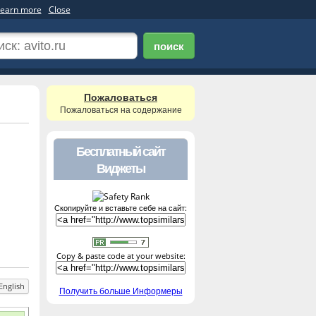
earn more
Close
поиск
Пожаловаться
Пожаловаться на содержание
Бесплатный сайт
Виджеты
Скопируйте и вставьте себе на сайт:
Copy & paste code at your website:
English
Получить больше Информеры