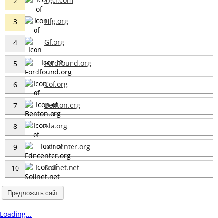
Tgci.com
2
Hfg.org
3
Gf.org
4
Fordfound.org
5
Cof.org
6
Benton.org
7
Ala.org
8
Fdncenter.org
9
Solinet.net
10
Предложить сайт
Loading...