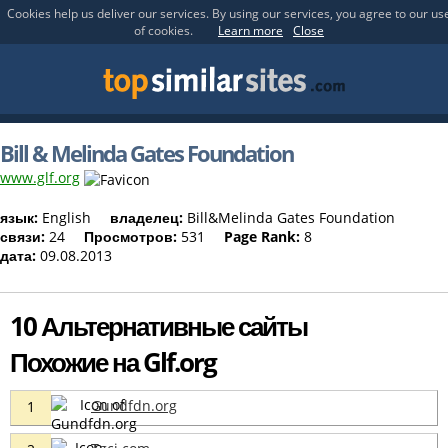
Cookies help us deliver our services. By using our services, you agree to our us
of cookies.
Learn more
Close
Bill & Melinda Gates Foundation
www.glf.org
язык:
English
владелец:
Bill&Melinda Gates Foundation
связи:
24
Просмотров:
531
Page Rank:
8
дата:
09.08.2013
10 Альтернативные сайты
Похожие на Glf.org
Gundfdn.org
1