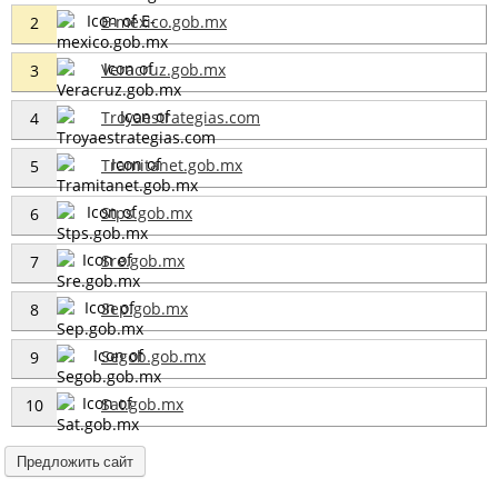
E-mexico.gob.mx
2
Veracruz.gob.mx
3
Troyaestrategias.com
4
Tramitanet.gob.mx
5
Stps.gob.mx
6
Sre.gob.mx
7
Sep.gob.mx
8
Segob.gob.mx
9
Sat.gob.mx
10
Предложить сайт