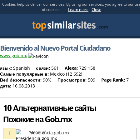
Cookies help us deliver our services. By using our services, you agree to our us
of cookies.
Learn more
Close
Bienvenido al Nuevo Portal Ciudadano
www.gob.mx
язык:
Spanish
связи:
561
Alexa:
729 158
Самые популярные в:
Mexico (12 692)
Веб безопасности:
90%
Просмотров:
509
Page Rank:
7
дата:
16.08.2013
10 Альтернативные сайты
Похожие на Gob.mx
Presidencia.gob.mx
1