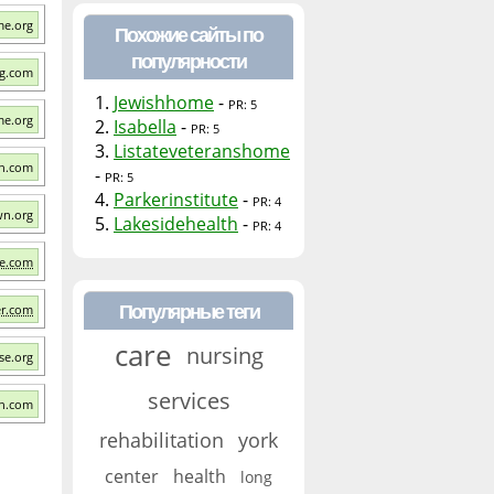
me.org
Похожие сайты по
популярности
ng.com
1.
Jewishhome
-
PR: 5
me.org
2.
Isabella
-
PR: 5
3.
Listateveteranshome
th.com
-
PR: 5
4.
Parkerinstitute
-
PR: 4
wn.org
5.
Lakesidehealth
-
PR: 4
me.com
Популярные теги
er.com
care
nursing
se.org
services
th.com
rehabilitation
york
center
health
long