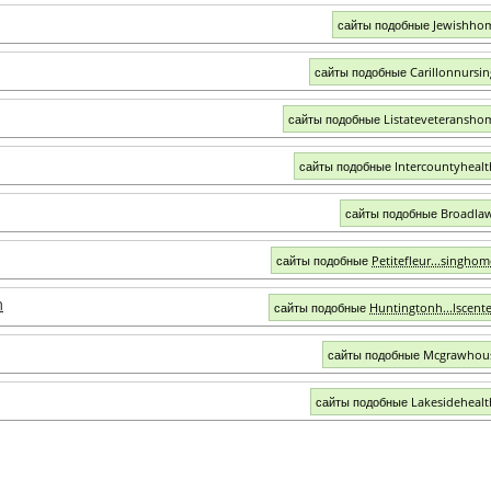
сайты подобные Jewishho
сайты подобные Carillonnursi
сайты подобные Listateveteransho
сайты подобные Intercountyheal
сайты подобные Broadla
сайты подобные
Petitefleur...singho
m
сайты подобные
Huntingtonh...lscent
сайты подобные Mcgrawhou
сайты подобные Lakesideheal