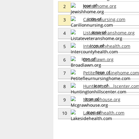
Jewishhome.org
2
Carillonnursing.com
3
Listateveteranshome.org
4
Intercountyhealth.com
5
Broadlawn.org
6
Petitefleur...singhome.com
7
Huntingtonh...lscenter.co
8
Mcgrawhouse.org
9
Lakesidehealth.com
10