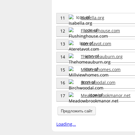
Isabella.org
11
Flushinghouse.com
12
Ateretavot.com
13
Thehomeauburn.org
14
Millviewhomes.com
15
Birchwoodal.com
16
Meadowbrookmanor.net
17
Предложить сайт
Loading...