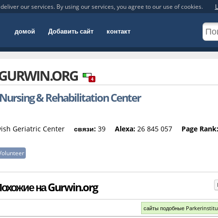
deliver our services. By using our services, you agree to our use of cookies.
L
домой
Добавить сайт
контакт
GURWIN.ORG
4
ursing & Rehabilitation Center
sh Geriatric Center
связи:
39
Alexa:
26 845 057
Page Rank
Volunteer
охожие на Gurwin.org
сайты подобные Parkerinstitu