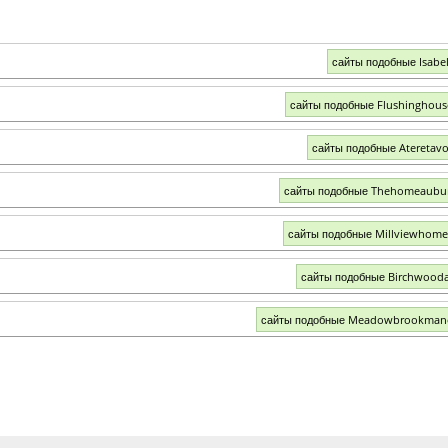
сайты подобные Isabel
сайты подобные Flushinghou
сайты подобные Ateretav
сайты подобные Thehomeaubur
сайты подобные Millviewhom
сайты подобные Birchwood
сайты подобные Meadowbrookmano