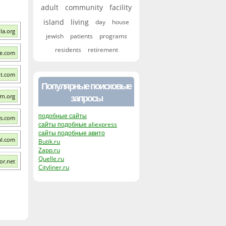
adult
community
facility
island
living
day
house
la.org
jewish
patients
programs
residents
retirement
se.com
ot.com
Популярные поисковые
запросы
n.org
подобные сайты
es.com
сайты подобные aliexpress
сайты подобные авито
al.com
Butik.ru
Zapp.ru
Quelle.ru
r.net
Cityliner.ru