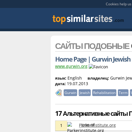
Cookies help us 
САЙТЫ ПОДОБНЫЕ
Home Page | Gurwin Jewish N
www.gurwin.org
язык:
English
владелец:
Gurwin Jewi
дата:
19.07.2013
Gurwin
Jewish
Rehabilitation
Term
17 Альтернативные сайты П
Parkerinstitute.org
1