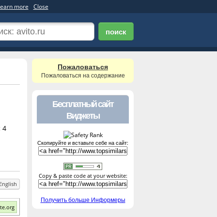
earn more
Close
поиск
Пожаловаться
Пожаловаться на содержание
Бесплатный сайт
Виджеты
:
4
Скопируйте и вставьте себе на сайт:
Copy & paste code at your website:
English
Получить больше Информеры
te.org