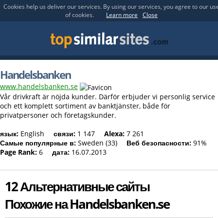
Cookies help us deliver our services. By using our services, you agree to our us
of cookies.
Learn more
Close
Handelsbanken
www.handelsbanken.se
Vår drivkraft är nöjda kunder. Därför erbjuder vi personlig service
och ett komplett sortiment av banktjänster, både för
privatpersoner och företagskunder.
язык:
English
связи:
1 147
Alexa:
7 261
Самые популярные в:
Sweden (33)
Веб безопасности:
91%
Page Rank:
6
дата:
16.07.2013
12 Альтернативные сайты
Похожие на Handelsbanken.se