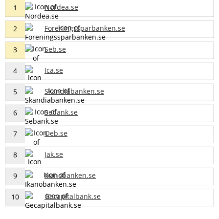
Nordea.se
1
Foreningssparbanken.se
2
Seb.se
3
Ica.se
4
Skandiabanken.se
5
Sebank.se
6
Oeb.se
7
Jak.se
8
Ikanobanken.se
9
Gecapitalbank.se
10