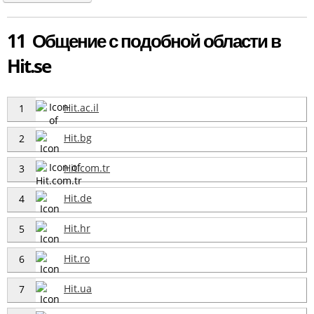
11 Общение с подобной области в
Hit.se
Hit.ac.il
1
Hit.bg
2
Hit.com.tr
3
Hit.de
4
Hit.hr
5
Hit.ro
6
Hit.ua
7