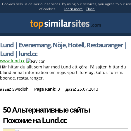
Cookies help us deliver our services. By using our services, you agree to our us
of cookies.
Learn more
Close
Lund | Evenemang, Nöje, Hotell, Restauranger |
Lund | lund.cc
www.lund.cc
Här hittar du allt som har med Lund att göra. På sajten hittar du
bland annat information om nöje, sport, företag, kultur, turism,
boende, restauranger.
язык:
Swedish
Page Rank:
3
дата:
25.07.2013
50 Альтернативные сайты
Похожие на Lund.cc