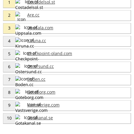
Costadelsol.st
1
Are.cc
2
Uppsala.com
3
Kiruna.cc
4
Checkpoint-oland.com
5
Ostersund.cc
6
Boden.cc
7
Goteborg.com
8
Vastsverige.com
9
Gotakanal.se
10