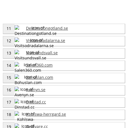
Destinationgotland.se
11
Visitsodradalarna.se
12
Visitsundsvall.se
13
Salen360.com
14
Bohuslan.com
15
Avenyn.se
16
Dinstad.cc
17
Kohlswa-herrgard.se
18
Gellivare.cc
19