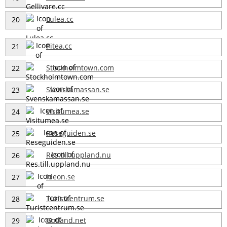
Lulea.cc
20
Pitea.cc
21
Stockholmtown.com
22
Svenskamassan.se
23
Visitumea.se
24
Reseguiden.se
25
Res.till.uppland.nu
26
Ideon.se
27
Turistcentrum.se
28
Gotland.net
29