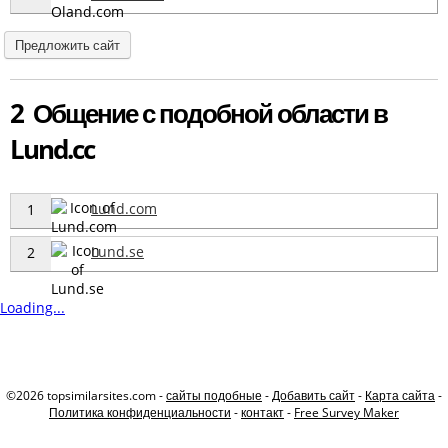
Предложить сайт
2 Общение с подобной области в
Lund.cc
Lund.com
1
Lund.se
2
Loading...
©2026 topsimilarsites.com -
сайты подобные
-
Добавить сайт
-
Карта сайта
-
Политика конфиденциальности
-
контакт
-
Free Survey Maker