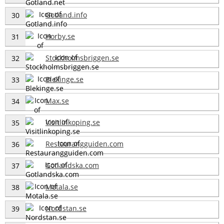
Gotland.info
30
Horby.se
31
Stockholmsbriggen.se
32
Blekinge.se
33
Max.se
34
Visitlinkoping.se
35
Restaurangguiden.com
36
Gotlandska.com
37
Motala.se
38
Nordstan.se
39