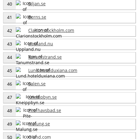
Siljan.se
40
Berns.se
41
Clarionstockholm.com
42
Uppland.nu
43
Tanumstrand.se
44
Lund.hotelduxiana.com
45
Salen.se
46
Kneippbyn.se
47
Pite-havsbad.se
48
Malung.se
49
Oland.com
50