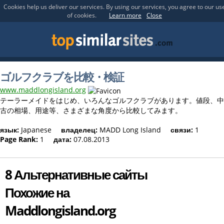
Cookies help us deliver our services. By using our services, you agree to our us
of cookies.
Learn more
Close
ゴルフクラブを比較・検証
www.maddlongisland.org
テーラーメイドをはじめ、いろんなゴルフクラブがあります。値段、中
古の相場、用途等、さまざまな角度から比較してみます。
язык:
Japanese
владелец:
MADD Long Island
связи:
1
Page Rank:
1
дата:
07.08.2013
8 Альтернативные сайты
Похожие на
Maddlongisland.org