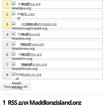
Maddpa.org
1
Lifb.com
2
Hillsboroughmadd.org
3
Maddva.org
4
Maddnova.org
5
Maddmn.org
6
Maddillinois.org
7
Madd-nc.org
8
Предложить сайт
1 RSS для Maddlongisland.org