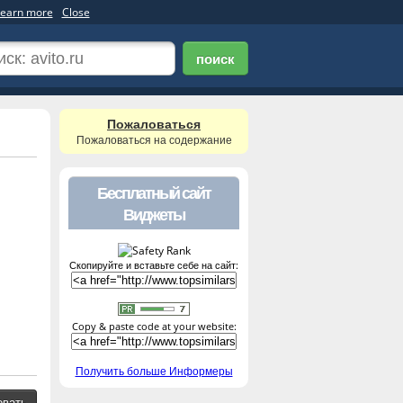
earn more
Close
поиск
Пожаловаться
Пожаловаться на содержание
Бесплатный сайт
Виджеты
Скопируйте и вставьте себе на сайт:
Copy & paste code at your website:
Получить больше Информеры
овать