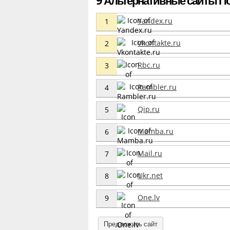
Yandex.ru
1
Vkontakte.ru
2
Rbc.ru
3
Rambler.ru
4
Qip.ru
5
Mamba.ru
6
Mail.ru
7
Ukr.net
8
One.lv
9
Предложить сайт