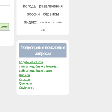
погода
развлечения
россии
сервисы
яндекс
service
russia
ki.com
qip
Популярные поисковые
запросы
подобные сайты
сайты подобные aliexpress
сайты подобные авито
Butik.ru
Zapp.ru
Quelle.ru
Cityliner.ru