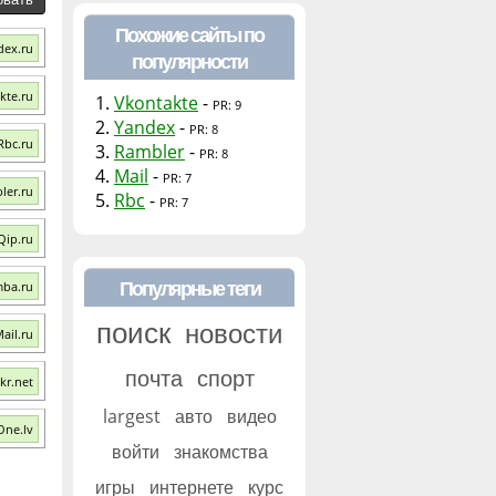
Похожие сайты по
dex.ru
популярности
kte.ru
1.
Vkontakte
-
PR: 9
2.
Yandex
-
PR: 8
Rbc.ru
3.
Rambler
-
PR: 8
4.
Mail
-
PR: 7
ler.ru
5.
Rbc
-
PR: 7
Qip.ru
Популярные теги
ba.ru
поиск
новости
ail.ru
почта
спорт
kr.net
largest
авто
видео
One.lv
войти
знакомства
игры
интернете
курс