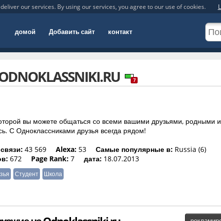
deliver our services. By using our services, you agree to our use of cookies.
L
домой
Добавить сайт
контакт
ODNOKLASSNIKI.RU
7
которой вы можете общаться со всеми вашими друзьями, родными и
сь. С Одноклассниками друзья всегда рядом!
связи:
43 569
Alexa:
53
Самые популярные в:
Russia (6)
в:
672
Page Rank:
7
дата:
18.07.2013
зья
Студент
Школа
хожие на Odnoklassniki.ru
рекламир