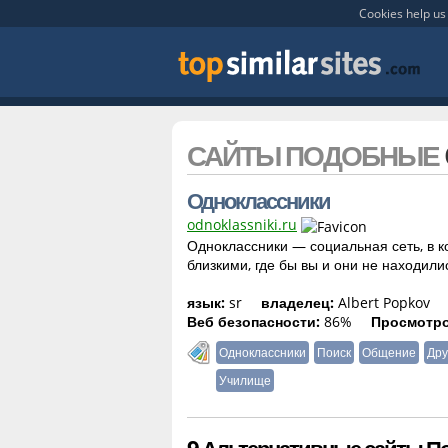
Cookies help us 
САЙТЫ ПОДОБНЫЕ
Одноклассники
odnoklassniki.ru
Одноклассники — социальная сеть, в 
близкими, где бы вы и они не находили
язык:
sr
владелец:
Albert Popkov
Веб безопасности:
86%
Просмотро
Одноклассники
Поиск
Общение
Дру
Училище
9 Альтернативные сайты По