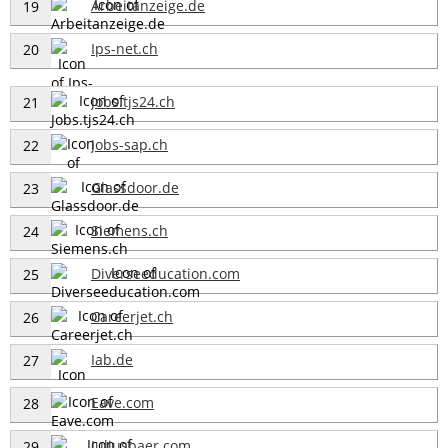
Arbeitanzeige.de
19
Ips-net.ch
20
Jobs.tjs24.ch
21
Jobs-sap.ch
22
Glassdoor.de
23
Siemens.ch
24
Diverseeducation.com
25
Careerjet.ch
26
Iab.de
27
Eave.com
28
Juliusbaer.com
29