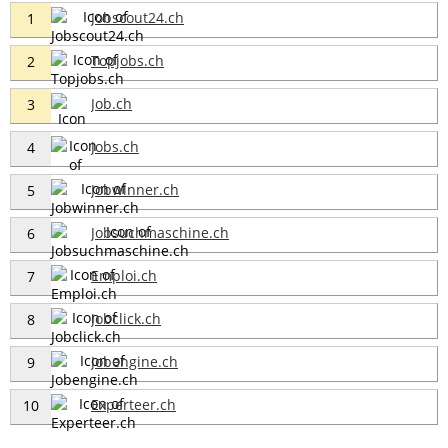
Jobscout24.ch
1
Topjobs.ch
2
Job.ch
3
Jobs.ch
4
Jobwinner.ch
5
Jobsuchmaschine.ch
6
Emploi.ch
7
Jobclick.ch
8
Jobengine.ch
9
Experteer.ch
10