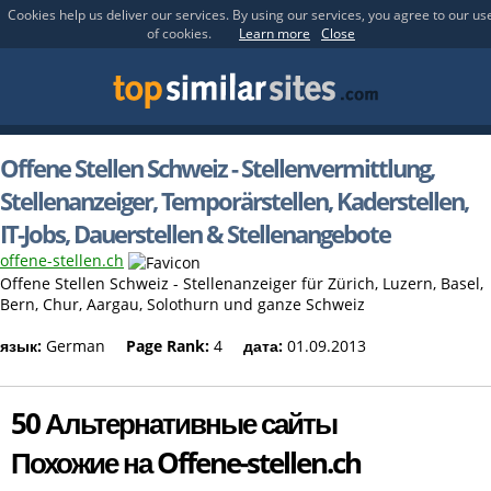
Cookies help us deliver our services. By using our services, you agree to our us
of cookies.
Learn more
Close
Offene Stellen Schweiz - Stellenvermittlung,
Stellenanzeiger, Temporärstellen, Kaderstellen,
IT-Jobs, Dauerstellen & Stellenangebote
offene-stellen.ch
Offene Stellen Schweiz - Stellenanzeiger für Zürich, Luzern, Basel,
Bern, Chur, Aargau, Solothurn und ganze Schweiz
язык:
German
Page Rank:
4
дата:
01.09.2013
50 Альтернативные сайты
Похожие на Offene-stellen.ch