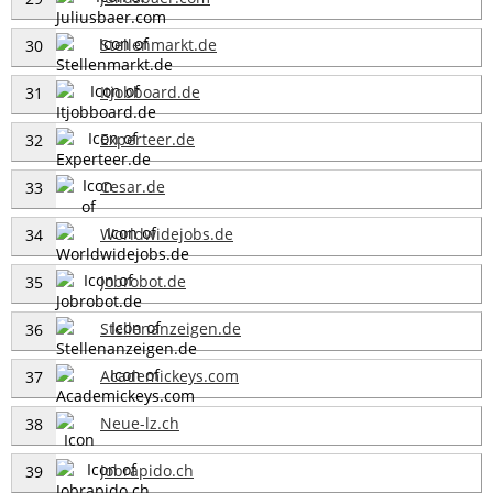
Stellenmarkt.de
30
Itjobboard.de
31
Experteer.de
32
Cesar.de
33
Worldwidejobs.de
34
Jobrobot.de
35
Stellenanzeigen.de
36
Academickeys.com
37
Neue-lz.ch
38
Jobrapido.ch
39