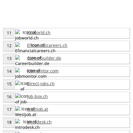
Jobworld.ch
11
Efinancialcareers.ch
12
Careerbuilder.de
13
Jobmonitor.com
14
Direct-jobs.ch
15
Job-box.ch
16
Westjob.at
17
Introdesk.ch
18