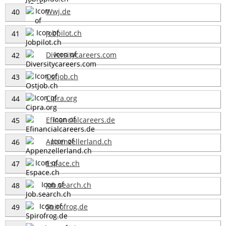
Wwj.de
40
Jobpilot.ch
41
Diversitycareers.com
42
Ostjob.ch
43
Cipra.org
44
Efinancialcareers.de
45
Appenzellerland.ch
46
Espace.ch
47
Job.search.ch
48
Spirofrog.de
49