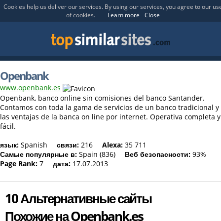
Cookies help us deliver our services. By using our services, you agree to our us
of cookies.
Learn more
Close
Openbank
www.openbank.es
Openbank, banco online sin comisiones del banco Santander.
Contamos con toda la gama de servicios de un banco tradicional y
las ventajas de la banca on line por internet. Operativa completa y
fácil.
язык:
Spanish
связи:
216
Alexa:
35 711
Самые популярные в:
Spain (836)
Веб безопасности:
93%
Page Rank:
7
дата:
17.07.2013
10 Альтернативные сайты
Похожие на Openbank.es