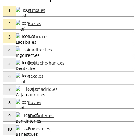
Kutxa.es
1
Bbk.es
2
Lacaixa.es
3
Ingdirect.es
4
Deutsche-bank.es
5
Ceca.es
6
Cajamadrid.es
7
Bbv.es
8
Bankinter.es
9
Banesto.es
10