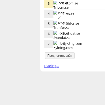
Tricom.se
3
Treg.se
4
Tranfor.se
5
Svandat.se
6
Kylning.com
7
Предложить сайт
Loading...