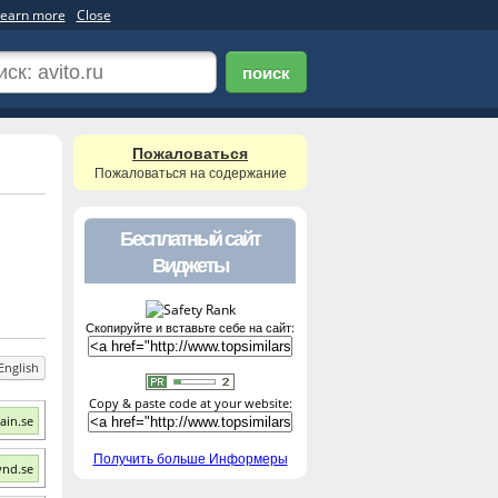
earn more
Close
поиск
Пожаловаться
Пожаловаться на содержание
Бесплатный сайт
Виджеты
Скопируйте и вставьте себе на сайт:
English
Copy & paste code at your website:
ain.se
Получить больше Информеры
ynd.se