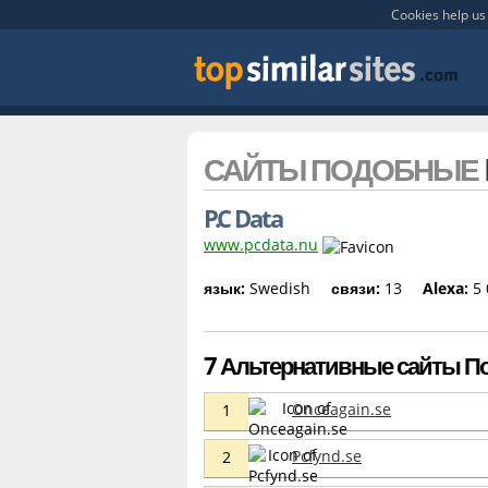
Cookies help us 
САЙТЫ ПОДОБНЫЕ
P.C Data
www.pcdata.nu
язык:
Swedish
связи:
13
Alexa:
5 
7 Альтернативные сайты По
Onceagain.se
1
Pcfynd.se
2