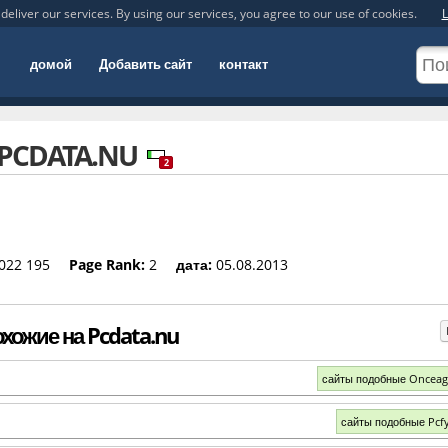
deliver our services. By using our services, you agree to our use of cookies.
L
домой
Добавить сайт
контакт
PCDATA.NU
2
022 195
Page Rank:
2
дата:
05.08.2013
хожие на Pcdata.nu
сайты подобные Onceag
сайты подобные Pcf