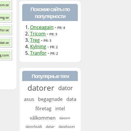
com.se
Похожие сайты по
популярности
reg.se
1.
Onceagain
-
PR: 4
for.se
2.
Tricom
-
PR: 3
3.
Treg
-
PR: 3
dat.se
4.
Kylning
-
PR: 2
5.
Tranfor
-
PR: 2
ng.com
Популярные теги
datorer
dator
asus
begagnade
data
företag
intel
välkommen
datorn
datorbutik
datar
datahuset