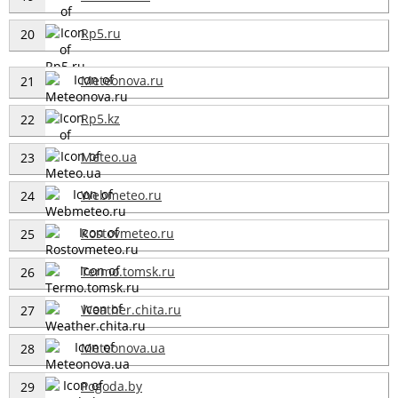
Rp5.ru
20
Meteonova.ru
21
Rp5.kz
22
Meteo.ua
23
Webmeteo.ru
24
Rostovmeteo.ru
25
Termo.tomsk.ru
26
Weather.chita.ru
27
Meteonova.ua
28
Pogoda.by
29