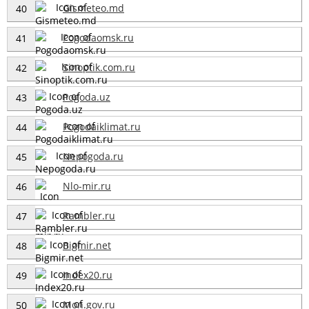
Gismeteo.md
40
Pogodaomsk.ru
41
Sinoptik.com.ru
42
Pogoda.uz
43
Pogodaiklimat.ru
44
Nepogoda.ru
45
Nlo-mir.ru
46
Rambler.ru
47
Bigmir.net
48
Index20.ru
49
Mon.gov.ru
50