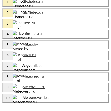
Gismeteo.ru
1
Gismeteo.ua
2
Hmn.ru
3
Informer.ru
4
Meteo.by
5
Cheb.ru
6
Pogodnik.com
7
Meteo-gid.ru
8
Meteovesti.ru
9
Meteonovosti.ru
10