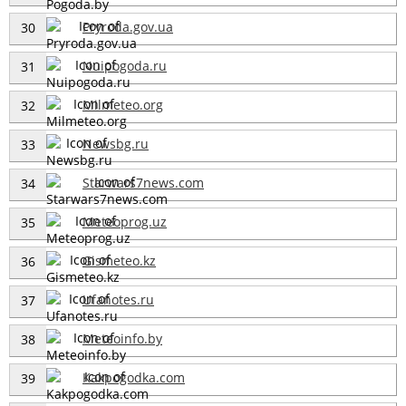
Pryroda.gov.ua
30
Nuipogoda.ru
31
Milmeteo.org
32
Newsbg.ru
33
Starwars7news.com
34
Meteoprog.uz
35
Gismeteo.kz
36
Ufanotes.ru
37
Meteoinfo.by
38
Kakpogodka.com
39