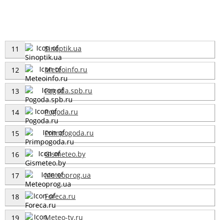
Sinoptik.ua
11
Meteoinfo.ru
12
Pogoda.spb.ru
13
Pogoda.ru
14
Primpogoda.ru
15
Gismeteo.by
16
Meteoprog.ua
17
Foreca.ru
18
Meteo-tv.ru
19