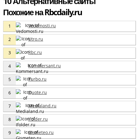
10 Альтернативные сайты
Похожие на Rbcdaily.ru
Vedomosti.ru
1
Utro.ru
2
Rbc.ru
3
Kommersant.ru
4
Turbo.ru
5
Quote.ru
6
Medialand.ru
7
Ifolder.ru
8
Gismeteo.ru
9