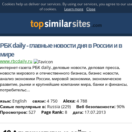
Cookies help us deliver our services. By using our services, you agree to our us
of cookies.
Learn more
Close
РБК daily - главные новости дня в России и в
мире
www.rbcdaily.ru
интернет-газета РБК daily, деловые новости, деловая пресса,
новости мирового и отечественного бизнеса, бизнес новости,
анализ экономики России, мировой экономики, экономическое
развитие, рынки и крупнейшие компании мира, банки и финансы,
потребительс...
язык:
English
связи:
4 750
Alexa:
4 788
Самые популярные в:
Russia (229)
Веб безопасности:
90%
Просмотров:
527
Page Rank:
8
дата:
17.07.2013