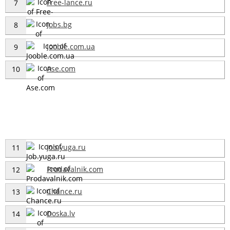
Free-lance.ru
7
Jobs.bg
8
Jooble.com.ua
9
Ase.com
10
Job.yuga.ru
11
Prodavalnik.com
12
Chance.ru
13
Doska.lv
14