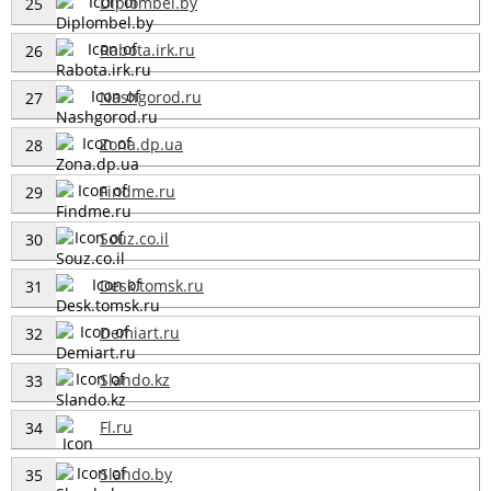
Diplombel.by
25
Rabota.irk.ru
26
Nashgorod.ru
27
Zona.dp.ua
28
Findme.ru
29
Souz.co.il
30
Desk.tomsk.ru
31
Demiart.ru
32
Slando.kz
33
Fl.ru
34
Slando.by
35