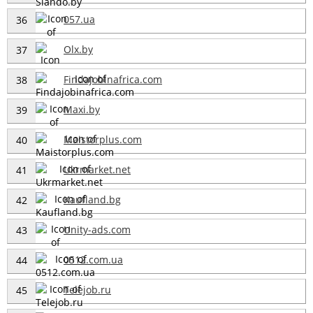
057.ua
36
Olx.by
37
Findajobinafrica.com
38
Maxi.by
39
Maistorplus.com
40
Ukrmarket.net
41
Kaufland.bg
42
Unity-ads.com
43
0512.com.ua
44
Telejob.ru
45