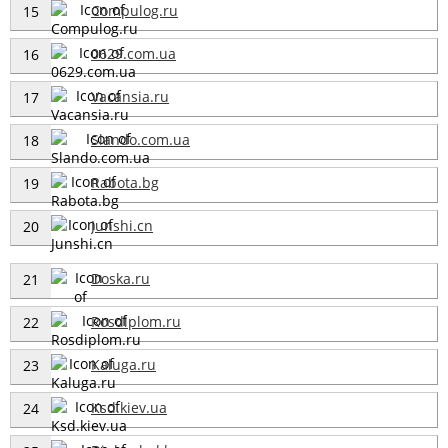
Compulog.ru
15
0629.com.ua
16
Vacansia.ru
17
Slando.com.ua
18
Rabota.bg
19
Junshi.cn
20
Doska.ru
21
Rosdiplom.ru
22
Kaluga.ru
23
Ksd.kiev.ua
24