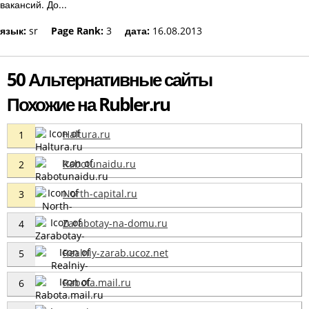
вакансий. До...
язык:
sr
Page Rank:
3
дата:
16.08.2013
50 Альтернативные сайты
Похожие на Rubler.ru
Haltura.ru
1
Rabotunaidu.ru
2
North-capital.ru
3
Zarabotay-na-domu.ru
4
Realniy-zarab.ucoz.net
5
Rabota.mail.ru
6